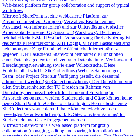
Web-based platform for group collaboration and support of typical
workflows
Microsoft SharePoint ist eine webbasierte Plattform zur
Zusammenarbeit von Gruppen (Verwalten, Bearbeiten und
Austausch von Informationen) und zur Unterstützung typischer
Arbeitsabläufe in einer Organisation (Workflows). Der Dienst
beinhaltet kein E-Mail Postfach. Voraussetzung für die Nutzung ist
das zentrale Benutzerkonto (ZIH-Login). Mit dem Basisdienst sind
kein anonymer Zugriff und keine öffentliche Internetpräsenz
gegeben. Der Basisdienst SharePoint beinhaltet die Funktionen
eines Dateiablagedienstes mit zentraler Datenhaltung, Versions- und
Berechtigungsverwaltung sowie einer Volltextsuche. Diese
Funktionalität wird in Site Collections (Website-Sammlungen,
Team- oder Project-Site) zur Verfügung gestellt, die dezentral
administriert werden (SiteCollection-Admins). Der Dienst kann von
allen Struktureinheiten der TU Dresden im Rahmen von
Dienstaufgaben ausschließlich für Lehre und Forschung in
Anspruch genommen werden. Studierende und Gäste können keine
neuen SharePoint-SiteCollections beantragen. Bereits bestehende
SiteCollections sowie deren Inhalte können jedoch von den
jeweiligen Verantwortlichen (i. d. R. SiteCollection-Admins) für
Studierende und Gäste freigegeben werden.
Microsoft SharePoint is a web-based platform for group
collaboration (managing, editing and sharing information) and