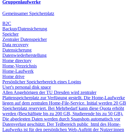
Gruppenlaufwerke
Gemeinsamer Speicherplatz
B2C
Backup/Datensicherung
Speicher
Zentraler Datenspeicher
Data recovery
Datensicherung
Datenwiederherstellung
Home directory
Home-Verzeichnis
Home-Laufwerk
Home drive
Persönlicher Speicherbereich eines Logins
User's personal disk space
Allen Angehörigen der TU Dresden wird zentraler
Plattenspeicherplatz zur Verfügung gestellt. Die Home-Laufwerke
liegen auf dem zentralen Home-File-Service. Initial werden 20 GB
Speicherplatz reserviert. Bei Mehrbedarf kann diese Quota erhöht
werden (Beschäftigte bis zu 200 GB, Studierende bis zu 50 GB).
Die abgelegten Daten werden durch Snapshots automatisch vor
Datenverlust geschützt. Der Teilbereich public_html des Home-
Laufwerks ist für den persönlichen Web-Auftritt der Nutzer:innen