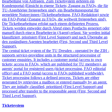
Bearbeitung von Anfragen. Zum Ticketsystem gehören ein
Kundenportal (Einsicht in eigene Tickets; Zugang zu FAQs, die für
TU-Angehörige freigegeben sind), ein Bearbeitungsportal für
gemeldete Nutzer:innen (Ticketbearbeitung, FAQ-Redaktion) sowie
ein FAQ-Portal (Zugang zu FAQs, die weltweit freigegeben sind).
Die Ticketbearbeitung erfolgt nach einem definierten Prozess.
Tickets werden entweder durch Abruf eines Postfachs generiert oder
manuell durch eine:n Bearbeiter:in (Agent) erfasst. Sie werden initial
klassifiziert, priorisiert (First Level Support) und nach Übergabe an
den zuständigen Agenten bearbeitet (First, Second und Third Level
Support).
The central ticket system of the TU Dresden - operated by the ZIH -
supports service-providing units in the structured processing of
customer enquiries. It includes a customer portal (access to own
tickets; access to FAQs, which are published for TU members), an
agents' portal for registered users (ticket processing, FAQ editorial
office) and a FAQ portal (access to FAQs published worldwide).
Ticket processing follows a defined process. Tickets are either
generated by retrieving a mailbox or entered manually by an agent.
They are initially classified, prioritized (First Level Support) and
processed after transfer to the responsible agent (First, Second and
Third Level Support).
Ticketsystem