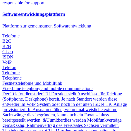
responsible for support.
Softwareentwicklungsplattform
Plattform zur gemeinsamen Softwarentwicklung
Telefonie
B2C
B2B
Cisco
ISDN
VoIP
Telefon
Telefonie
Telephone
Festnetztelefonie und Mobilfunk
Fixed-line telephony and mobile communications
Der Telefondienst der TU Dresden stellt Anschlüsse für Telefone
(Softphone, Deskphone) bereit. Je nach Standort werden diese
entweder im VoIP-System oder noch in der alten ISDN-TK-Anlage
provisioniert. In Ausnahmefällen, wenn unabweisliche externe
Sachzwänge dies begründen, kann auch ein Faxanschluss
bereitgestellt werden. &Uuml;berdies werden Mobilfunkverträge
gemä&szlig; Rahmenvertrag des Freistaates Sachsen vermittelt.
The telephone service at TU Dresden provides connections for