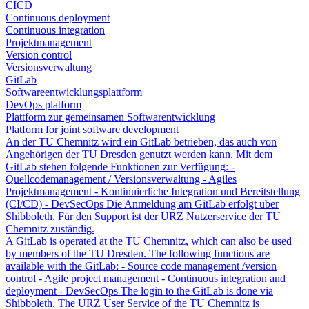
CICD
Continuous deployment
Continuous integration
Projektmanagement
Version control
Versionsverwaltung
GitLab
Softwareentwicklungsplattform
DevOps platform
Plattform zur gemeinsamen Softwarentwicklung
Platform for joint software development
An der TU Chemnitz wird ein GitLab betrieben, das auch von
Angehörigen der TU Dresden genutzt werden kann. Mit dem
GitLab stehen folgende Funktionen zur Verfügung: -
Quellcodemanagement / Versionsverwaltung - Agiles
Projektmanagement - Kontinuierliche Integration und Bereitstellung
(CI/CD) - DevSecOps Die Anmeldung am GitLab erfolgt über
Shibboleth. Für den Support ist der URZ Nutzerservice der TU
Chemnitz zuständig.
A GitLab is operated at the TU Chemnitz, which can also be used
by members of the TU Dresden. The following functions are
available with the GitLab: - Source code management /version
control - Agile project management - Continuous integration and
deployment - DevSecOps The login to the GitLab is done via
Shibboleth. The URZ User Service of the TU Chemnitz is