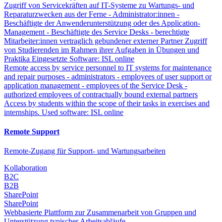
Zugriff von Servicekräften auf IT-Systeme zu Wartungs- und
Reparaturzwecken aus der Ferne - Administrator:innen -
Beschäftigte der Anwenderunterstützung oder des Application-
Management - Beschäftigte des Service Desks - berechtigte
Mitarbeiter:innen vertraglich gebundener externer Partner Zugriff
von Studierenden im Rahmen ihrer Aufgaben in Übungen und
Praktika Eingesetzte Software: ISL online
Remote access by service personnel to IT systems for maintenance
and repair purposes - administrators - employees of user support or
application management - employees of the Service Desk -
authorized employees of contractually bound external partners
Access by students within the scope of their tasks in exercises and
internships. Used software: ISL online
Remote Support
Remote-Zugang für Support- und Wartungsarbeiten
Kollaboration
B2C
B2B
SharePoint
SharePoint
Webbasierte Plattform zur Zusammenarbeit von Gruppen und
Unterstützung typischer Arbeitsabläufe