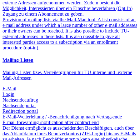
externe Adressen aufgenommen werden. Zudem besteht die
Möglichkeit, Interessierten über ein Einschreibeverfahren (Opt-In)
Zugang zu einem Abonnement zu geben.
Provision of mailing lists via the Mail-Man tool. A list consists of an
e-mail address under which a large number of other e-mail addresses
or their owners can be reached. It is also possible to include TU-
external addresses in these lists. It is also possible to give all
interested parties access to a subscription via an enrollment
procedure (opt-in).
Mailing-Listen
Mailing-Listen bzw. Verteilergruppen für TU-interne und -externe
Mail-Adressen
E-Mail
Login
Nachsendeauftrag
Nachsendeportal
Redirection portal
E-Mail-Weiterleitung / -Benachrichtigung nach Vertragsende
E-mail forwarding /notification after contract end
Der Dienst ermöglicht es ausscheidenden Beschäftigten, auch über
das Ablaufdatum ihres Benutzerkontos (ZIH-Login) hinaus E-Mails
zu erhalten. Je nach Beschäftigungstyp kann eine physikalische