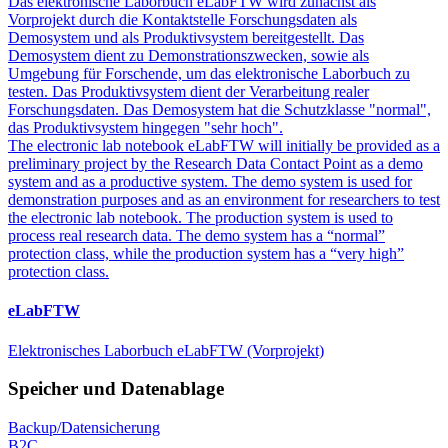
Das elektronische Laborbuch eLabFTW wird zunächst als
Vorprojekt durch die Kontaktstelle Forschungsdaten als
Demosystem und als Produktivsystem bereitgestellt. Das
Demosystem dient zu Demonstrationszwecken, sowie als
Umgebung für Forschende, um das elektronische Laborbuch zu
testen. Das Produktivsystem dient der Verarbeitung realer
Forschungsdaten. Das Demosystem hat die Schutzklasse "normal",
das Produktivsystem hingegen "sehr hoch".
The electronic lab notebook eLabFTW will initially be provided as a
preliminary project by the Research Data Contact Point as a demo
system and as a productive system. The demo system is used for
demonstration purposes and as an environment for researchers to test
the electronic lab notebook. The production system is used to
process real research data. The demo system has a “normal”
protection class, while the production system has a “very high”
protection class.
eLabFTW
Elektronisches Laborbuch eLabFTW (Vorprojekt)
Speicher und Datenablage
Backup/Datensicherung
B2C