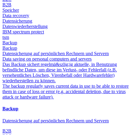
B2B
Speicher
Data recovery
Datensicherung
Datenwiederherstellung
IBM spectrum protect
tsm
Backup
Backup
Datensicherung auf persönlichen Rechnern und Servern
Data saving on personal computers and servers
Das Backup sichert regelmä&szlig;ig aktuelle, in Benutzung
befindliche Daten, um diese im Verlust- oder Fehlerfall (z.B.
versehentliches Löschen, Virenbefall oder Hardwarefehler)
wiederherstellen zu können.
The backup regularly saves current data in use to be able to restore
them in case of loss or error (e.g. accidental deletion, due to virus
attack or hardware failure).
Backup
Datensicherung auf persönlichen Rechnern und Servern
B2B