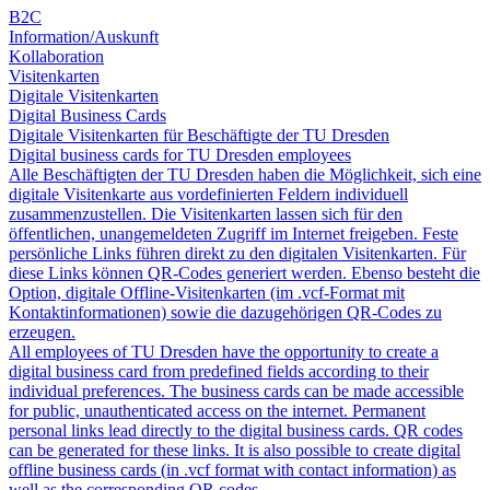
B2C
Information/Auskunft
Kollaboration
Visitenkarten
Digitale Visitenkarten
Digital Business Cards
Digitale Visitenkarten für Beschäftigte der TU Dresden
Digital business cards for TU Dresden employees
Alle Beschäftigten der TU Dresden haben die Möglichkeit, sich eine
digitale Visitenkarte aus vordefinierten Feldern individuell
zusammenzustellen. Die Visitenkarten lassen sich für den
öffentlichen, unangemeldeten Zugriff im Internet freigeben. Feste
persönliche Links führen direkt zu den digitalen Visitenkarten. Für
diese Links können QR-Codes generiert werden. Ebenso besteht die
Option, digitale Offline-Visitenkarten (im .vcf-Format mit
Kontaktinformationen) sowie die dazugehörigen QR-Codes zu
erzeugen.
All employees of TU Dresden have the opportunity to create a
digital business card from predefined fields according to their
individual preferences. The business cards can be made accessible
for public, unauthenticated access on the internet. Permanent
personal links lead directly to the digital business cards. QR codes
can be generated for these links. It is also possible to create digital
offline business cards (in .vcf format with contact information) as
well as the corresponding QR codes.