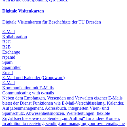
Digitale Visitenkarten
Digitale Visitenkarten für Beschäftigte der TU Dresden
E-Mail
Kollaboration
B2C
B2B
Exchange
rspamd
Spam
Spamfilter
Email
E-Mail und Kalender (Groupware)
E-Mail
Kommunikation mit E-Mails
Communicating with e-mails
Neben dem Empfangen, Versenden und Verwalten eigener E-Mails
bietet der Dienst Funktionen wie E-Mail-Verschlüsselung, Kalender,
Aufgabenmanagement, Adressbuch, integrierten Viren- und
Spamschutz, Abwesenheitsnotizen, Weiterleitungen, flexible
Zugriffsrechte sowie das Senden „im Auftrag“ für andere Konten.
In addition to receiving, sending and managing your own emails, the