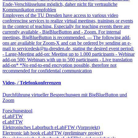
Ende-Verschlüsselung möglich, daher nicht für vertrauliche
Kommunikation empfohlen
Employees of the TU Dresden have access to various video
conferencing services to realize virtual meetings, trainings or events
in the context of teaching. Especially for teaching events there are
currently available - BigBlueButton and - Zoom. For internal
meetings, BigBlueButton is recommended. --- The following add-
ons are available for Zoom-X and can be ordered by sending an e-
mail to servicedesk@tu-dresden.de, stating the desired event period:
- Large-Meeting add-on: Meeting up to 1.000 participants - Webinar
add-on 500: Webinars with up to 500 participants - Live translation
add-on* *No end-to-end encryption possible, therefore not
recommended for confidential communication
Video- / Telefonkonferenzen
Durchführung virtueller Besprechungen mit BigBlueButton und
Zoom
Forschungstool
eLabFTW
eLabFTW
Elektronisches Laborbuch eLabFTW (Vorprojekt)
Electronic lab book eLabFTW (preliminary project)