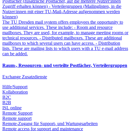
Postfächer (zusätzliche Postfächer, auf die mehrere Nutzer:innen
Zugriff erhalten können) - Verteilergruppen (Mailinglisten, in die
Nutzer:innen mit einer TU-Mail-Adresse aufgenommen werden
können)
The TU Dresden mail system offers employees the opportunity to
use additional services. These include: - Room and resource
mailboxes. They are used, for example, to manage meeting rooms or
technical resources. - Distributed mailboxes. These are additional
mailboxes to which several users can have access. - Distribution
lists. These are mailing lists to which users with a TU e-mail address
can be added.
Raum-, Ressourcen- und verteilte Postfächer, Verteilergruppen
Exchange Zusatzdienste
Hilfe/Support
Kollaboration
B2C
B2B
ISL online
Remote Support
Remote support
Remote-Zugang für Support- und Wartungsarbeiten
Remote access for support and maintenance