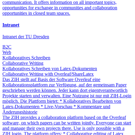
communication. It offers information on all important topics,
opportunities for exchange in communities and collaboration
opportunities in closed team spaces.
Intranet
Intranet der TU Dresden
B2C
Web
Kollaboratives Schreiben
Collaborative Writing
Kollaboratives Schreiben von Latex-Dokumenten
Collaborative Writing with Overleaf/ShareLatex
Das ZIH stellt auf Basis der Software Overleaf eine
Kollaborationsplattform zur Verfügung, auf der gemeinsam Paper
geschrieben werden können. Jeder kann dort eigentverantwortlich
Projekte starten und verwalten. Eine Nutzung ist nur mit ZIH-Login
möglich. Die Plattform bietet: * Kollaboratives Bearbeiten von
Latex-Dokumenten * Live-Vorschau * Kommentare und
Änderungshistorie
The ZIH provides a collaboration platform based on the Overleaf
software, on which papers can be written jointly. Everyone can start
and manage their own projects there. Use is only possible with a
ZIH login. The platform offers: * Collaborative editing of Latex