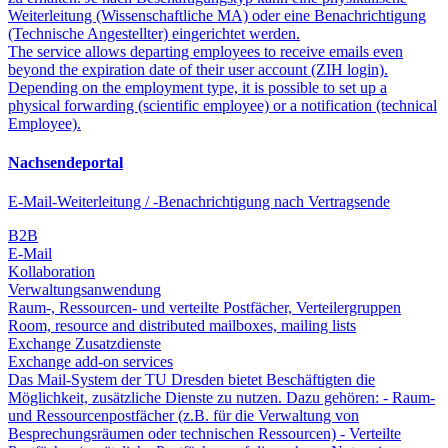
Weiterleitung (Wissenschaftliche MA) oder eine Benachrichtigung
(Technische Angestellter) eingerichtet werden.
The service allows departing employees to receive emails even
beyond the expiration date of their user account (ZIH login).
Depending on the employment type, it is possible to set up a
physical forwarding (scientific employee) or a notification (technical
Employee).
Nachsendeportal
E-Mail-Weiterleitung / -Benachrichtigung nach Vertragsende
B2B
E-Mail
Kollaboration
Verwaltungsanwendung
Raum-, Ressourcen- und verteilte Postfächer, Verteilergruppen
Room, resource and distributed mailboxes, mailing lists
Exchange Zusatzdienste
Exchange add-on services
Das Mail-System der TU Dresden bietet Beschäftigten die
Möglichkeit, zusätzliche Dienste zu nutzen. Dazu gehören: - Raum-
und Ressourcenpostfächer (z.B. für die Verwaltung von
Besprechungsräumen oder technischen Ressourcen) - Verteilte