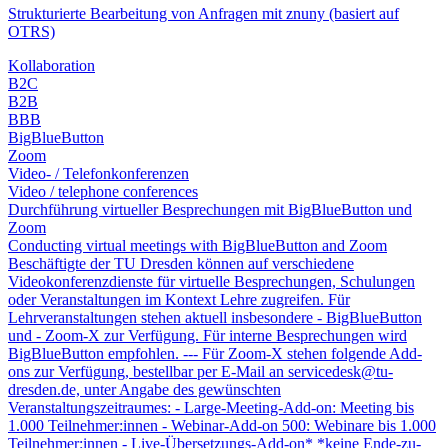
Strukturierte Bearbeitung von Anfragen mit znuny (basiert auf
OTRS)
Kollaboration
B2C
B2B
BBB
BigBlueButton
Zoom
Video- / Telefonkonferenzen
Video / telephone conferences
Durchführung virtueller Besprechungen mit BigBlueButton und
Zoom
Conducting virtual meetings with BigBlueButton and Zoom
Beschäftigte der TU Dresden können auf verschiedene
Videokonferenzdienste für virtuelle Besprechungen, Schulungen
oder Veranstaltungen im Kontext Lehre zugreifen. Für
Lehrveranstaltungen stehen aktuell insbesondere - BigBlueButton
und - Zoom-X zur Verfügung. Für interne Besprechungen wird
BigBlueButton empfohlen. --- Für Zoom-X stehen folgende Add-
ons zur Verfügung, bestellbar per E-Mail an servicedesk@tu-
dresden.de, unter Angabe des gewünschten
Veranstaltungszeitraumes: - Large-Meeting-Add-on: Meeting bis
1.000 Teilnehmer:innen - Webinar-Add-on 500: Webinare bis 1.000
Teilnehmer:innen - Live-Übersetzungs-Add-on* *keine Ende-zu-