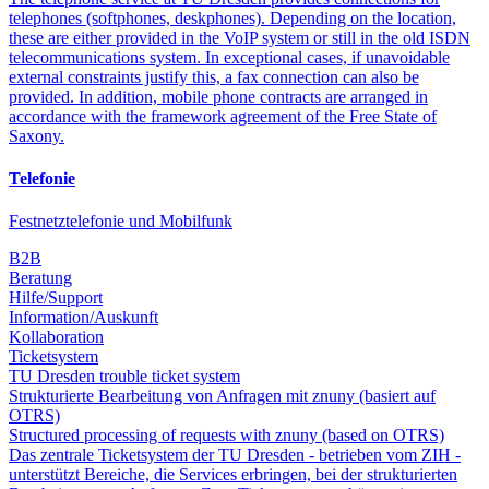
telephones (softphones, deskphones). Depending on the location,
these are either provided in the VoIP system or still in the old ISDN
telecommunications system. In exceptional cases, if unavoidable
external constraints justify this, a fax connection can also be
provided. In addition, mobile phone contracts are arranged in
accordance with the framework agreement of the Free State of
Saxony.
Telefonie
Festnetztelefonie und Mobilfunk
B2B
Beratung
Hilfe/Support
Information/Auskunft
Kollaboration
Ticketsystem
TU Dresden trouble ticket system
Strukturierte Bearbeitung von Anfragen mit znuny (basiert auf
OTRS)
Structured processing of requests with znuny (based on OTRS)
Das zentrale Ticketsystem der TU Dresden - betrieben vom ZIH -
unterstützt Bereiche, die Services erbringen, bei der strukturierten