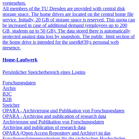
vorgesehen.
All members of the TU Dresden are provided with central disk
storage space. The home drives are located on the central home file
service. Initially, 20 GB of storage space is reserved. This quota can
be increased in case of additional demand (employees up to 200
GB, students up to 50 GB). The data stored there is automatically
protected against data loss by snapshots. The public_html section of
the home drive is intended for the user&#39;s personal web
presence.
Home-Laufwerk
Persönlicher Speicherbereich eines Logins
Forschungsdaten
Archiv
B2C
B2B
Speicher
OPARA - Archivierung und Publikation von Forschungsdaten
OPARA - Archiving and publication of research data
Archivierung und Publikation von Forschungsdaten
Archiving and publication of research data
OPARA (Open Access Repository and Archive) ist das
Forschungsdatenrepositorium für die sächsischen Hochschulen