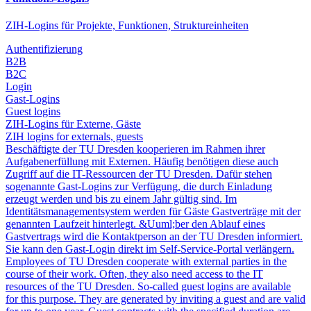
ZIH-Logins für Projekte, Funktionen, Struktureinheiten
Authentifizierung
B2B
B2C
Login
Gast-Logins
Guest logins
ZIH-Logins für Externe, Gäste
ZIH logins for externals, guests
Beschäftigte der TU Dresden kooperieren im Rahmen ihrer
Aufgabenerfüllung mit Externen. Häufig benötigen diese auch
Zugriff auf die IT-Ressourcen der TU Dresden. Dafür stehen
sogenannte Gast-Logins zur Verfügung, die durch Einladung
erzeugt werden und bis zu einem Jahr gültig sind. Im
Identitätsmanagementsystem werden für Gäste Gastverträge mit der
genannten Laufzeit hinterlegt. &Uuml;ber den Ablauf eines
Gastvertrags wird die Kontaktperson an der TU Dresden informiert.
Sie kann den Gast-Login direkt im Self-Service-Portal verlängern.
Employees of TU Dresden cooperate with external parties in the
course of their work. Often, they also need access to the IT
resources of the TU Dresden. So-called guest logins are available
for this purpose. They are generated by inviting a guest and are valid