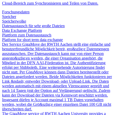
Cloud-Bereich zum Synchronisieren und Teilen von Daten.
Forschungsdaten
Speicher
Speicherwolke
Datenaustausch für sehr große Dateien
Data Exchange Platform
Plattform zum Datenaustausch
Platform for short term data exchange
Der Service GigaMove der RWTH Aachen stellt eine einfache und
benutzerfreundliche Möglichkeit bereit, gro&szlig;e Datenmengen
auszutauschen. Der Datenaustausch kann nur von einer Person
angesto&szlig;en werden, die einer Organisation angehört, die
Mitglied in der DFN AAI-Förderation ist. Die Authentifizierung
erfolgt per Shibboleth. Eine weitergehende Autorisierung findet
nicht statt. Per GigaMove können dann Dateien bereitgestellt oder
Dateien angefordert werden. Beide Möglichkeiten funktionieren per
Link &ndash; entweder Download- oder Upload-Link. Die Daten
werden automatisch mit einem aktuellen Virenscanner geprüft und
nach 14 Tagen (mit der Option auf Verlängerung) gelöscht. Zudem
kann der Download der Dateien via Kennwort geschützt werden.
Insgesamt dürfen je Account maximal 1 TB Daten vorgehalten
werden, wobei die Grö&szlig;e einer einzelnen Datei 100 GB nicht
überschreiten darf.
The GigaMove service of RWTH Aachen University provides a