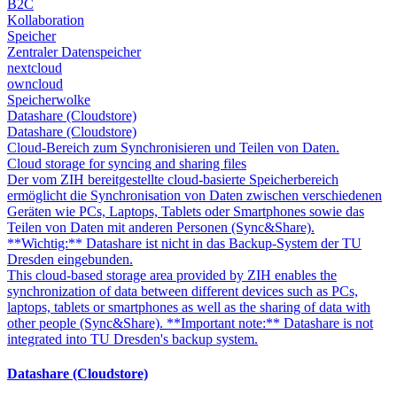
B2C
Kollaboration
Speicher
Zentraler Datenspeicher
nextcloud
owncloud
Speicherwolke
Datashare (Cloudstore)
Datashare (Cloudstore)
Cloud-Bereich zum Synchronisieren und Teilen von Daten.
Cloud storage for syncing and sharing files
Der vom ZIH bereitgestellte cloud-basierte Speicherbereich
ermöglicht die Synchronisation von Daten zwischen verschiedenen
Geräten wie PCs, Laptops, Tablets oder Smartphones sowie das
Teilen von Daten mit anderen Personen (Sync&Share).
**Wichtig:** Datashare ist nicht in das Backup-System der TU
Dresden eingebunden.
This cloud-based storage area provided by ZIH enables the
synchronization of data between different devices such as PCs,
laptops, tablets or smartphones as well as the sharing of data with
other people (Sync&Share). **Important note:** Datashare is not
integrated into TU Dresden's backup system.
Datashare (Cloudstore)