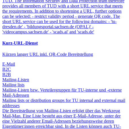
TUD. The Information Security and Data Protection team therefore
provides all members of TUD with a short URL service that meets
the requirements. In addition to shortening a URL, further options
can be selected: - restrict validity period - generate QR code. The
short URL service can be used for the following domains: - 'tu-
dresden.de' - 'bildungsportal.sachsen.de (OPAL)' -
'videocampus.sachsen.de' - 'scads.ai' and 'scads.de'
Kurz-URL-Dienst
Kürzen langer URL inkl. QR-Code Bereitstellung
E-Mail
B2C
B2B
Mailing-Listen
Mailing lists
Mailing-Listen bzw. Verteilergruppen für TU-interne und -externe
Mail-Adressen
Mailing lists or distribution groups for TU internal and external mail
addresses
Die Bereitstellung von Mailing-Listen erfolgt über das Werkzeug
Mail-Man. Eine Liste besteht aus einer E-Mail-Adresse, unter der
eine Vielzahl anderer Email-Adressen beziehungsweise deren
Eigentümer:innen erreichbar sind. In die Listen können auch TU-