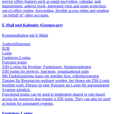
service offers features such as email encryption, calendar, task
management, address book, integrated virus and spam protection,
out-of-office replies, forwarding, flexible access rights and sending
‘on behalf of’ other accounts.
E-Mail und Kalender (Groupware)
Kommunikation mit E-Mails
Authentifizierung
B2B
Login
Funktions-Logins
Function logins
ZIH-Logins für Projekte, Funktionen, Struktureinheiten
ZIH logins for projects, functions, organizational units
Mit Funktionslogins kann ein geteilter bzw. rollenbezogenen
Zugang für Ressourcen realisiert werden, bei denen ein ZIH-Login
benötigt wird. Ebenso ist eine Nutzung als Login für automatisierte
Systeme möglich.
Functional logins can be used to implement shared or role-based
access for resources that require a ZIH login. They can also be used
as logins for automated systems.
Funktions-Logins