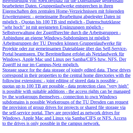
Bereitstellung von Speicherplatz für die Datenablage gemeinsam
bearbeiteter Daten. Gruppenlaufwerke entsprechen in ihren
Eigenschaften den zentralen Home-Verzeichnissen mit folgenden
Erweiterungen: - gemeinsame Bearbeitung abgelegter Daten ist
möglich - Quotas bis 100 TB sind möglich - Datenschutzklasse
"sehr hoch" ist mit geeigneten Ergänzungen möglich -
Selbstverwaltung der Zugriffsrechte durch die Arbeitsgruppen -
Anbindung an eigene Windows-Subdomänen ist möglich
Arbeitsgruppen der TU Dresden können Gruppenlaufwerke für
Projekte oder zur gemeinsamen Dateiablage über das Self-Service-
Portal beantragen. Die Bereitstellung erfolgt als Netzlaufwerk für
Windows, Apple Mac und Linux per Samba/CIFS bzw. NFS. Der
Zugriff ist nur im Campus-Netz möglich.
Storage space for the data storage of jointly edited data. These drives
correspond in their properties to the central home directories with the
following extensions: - joint editing of stored data is possible -
quotas up to 100 TB are possible - data protection class "very high"
is possible with suitable additions - the access rights can be managed
by the workgroups themselves - connection to own Windows
subdomains is possible Workgroups of the TU Dresden can request
the provision of group drives for projects or shared file storage via
the self-service portal. They are provided as network drives for
Windows, Apple Mac and Linux via Samba/CIFS or NFS. Access
to the drives is only possible in the campus network.