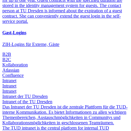
for up to one year. Guest contracts with the specified duration are
stored in the identity management system for guests. The contact
person at TU Dresden is informed about the expiration of a guest
contract. She can conveniently extend the guest login in the self-
service portal.
Gast-Logins
ZIH-Logins für Externe, Gäste
B2B
B2C
Kollaboration
Atlassian
Confluence
Intranet
Intranet
Intranet
Intranet der TU Dresden
Intranet of the TU Dresden
Das Intranet der TU Dresden ist die zentrale Plattform für die TUD-
interne Kommunikation. Es bietet Informationen zu allen wichtigen
Themenbereichen, Austauschmöglichkeiten in Communitys und
Kollaborationsmöglichkeiten in geschlossenen Teamräumen.
The TUD intranet is the central platform for internal TUD