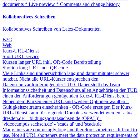
documents * Live preview * Comments and change history
Kollaboratives Schreiben
Kollaboratives Schreiben von Latex-Dokumenten
B2C
Web
Kurz-URL-Dienst
Short URL service
Kürzen langer URL inkl. QR-Code Bereitstellung
Shorten long URL incl. QR code
Viele Links sind unübersichtlich lang und damit mitunter schwer
nutzbar. Nicht alle URL-Kürzer entsprechen den
Datenschutzanforderungen der TUD. Daher stellt das Team
Informationssicherheit und Datenschutz allen Angehörigen der TUD
einen den Anforderungen genügenden Kurz-URL-Dienst bereit.
Neben dem Kürzen einer URL sind weitere Optionen wählbar: -
Gültigkeitszeitraum einschränken - QR-Code erzeugen Der Kurz-
URL-Dienst kann für folgende Domains verwendet werden: - 'tu-
dresden.de' - 'bildungsportal.sachsen.de (OPAL)' -
'videocampus.sachsen.de' - 'scads.ai' und 'scads.de'
Many links are confusingly long and therefore sometimes difficult to
use. Not all URL shorteners meet the data protection requirements of