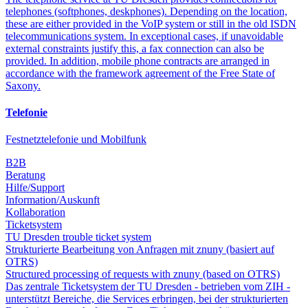
telephones (softphones, deskphones). Depending on the location,
these are either provided in the VoIP system or still in the old ISDN
telecommunications system. In exceptional cases, if unavoidable
external constraints justify this, a fax connection can also be
provided. In addition, mobile phone contracts are arranged in
accordance with the framework agreement of the Free State of
Saxony.
Telefonie
Festnetztelefonie und Mobilfunk
B2B
Beratung
Hilfe/Support
Information/Auskunft
Kollaboration
Ticketsystem
TU Dresden trouble ticket system
Strukturierte Bearbeitung von Anfragen mit znuny (basiert auf
OTRS)
Structured processing of requests with znuny (based on OTRS)
Das zentrale Ticketsystem der TU Dresden - betrieben vom ZIH -
unterstützt Bereiche, die Services erbringen, bei der strukturierten