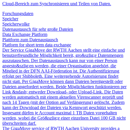
Cloud-Bereich zum Synchronisieren und Teilen von Daten.
Forschungsdaten
Speicher
Speicherwolke
Datenaustausch für sehr große Dateien
Data Exchange Platform
Plattform zum Datenaustausch
Platform for short term data exchange
Der Service GigaMove der RWTH Aachen stellt eine einfache und
benutzerfreundliche Möglichkeit bereit, gro&szlig;e Datenmengen
auszutauschen. Der Datenaustausch kann nur von einer Person
angesto&szlig;en werden, die einer Organisation angehört, die
Mitglied in der DFN AAI-Förderation ist. Die Authentifizierung
erfolgt per Shibboleth. Eine weitergehende Autorisierung findet
nicht statt. Per GigaMove können dann Dateien bereitgestellt oder
Dateien angefordert werden. Beide Möglichkeiten funktionieren per
Link &ndash; entweder Download- oder Upload-Link. Die Daten
werden automatisch mit einem aktuellen Virenscanner geprüft und
nach 14 Tagen (mit der Option auf Verlängerung) gelöscht. Zudem
kann der Download der Dateien via Kennwort geschützt werden.
Insgesamt dürfen je Account maximal 1 TB Daten vorgehalten
werden, wobei die Grö&szlig;e einer einzelnen Datei 100 GB nicht
überschreiten darf.
The GigaMove service of RWTH Aachen University provides a