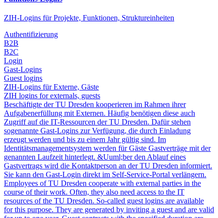
ZIH-Logins für Projekte, Funktionen, Struktureinheiten
Authentifizierung
B2B
B2C
Login
Gast-Logins
Guest logins
ZIH-Logins für Externe, Gäste
ZIH logins for externals, guests
Beschäftigte der TU Dresden kooperieren im Rahmen ihrer
Aufgabenerfüllung mit Externen. Häufig benötigen diese auch
Zugriff auf die IT-Ressourcen der TU Dresden. Dafür stehen
sogenannte Gast-Logins zur Verfügung, die durch Einladung
erzeugt werden und bis zu einem Jahr gültig sind. Im
Identitätsmanagementsystem werden für Gäste Gastverträge mit der
genannten Laufzeit hinterlegt. &Uuml;ber den Ablauf eines
Gastvertrags wird die Kontaktperson an der TU Dresden informiert.
Sie kann den Gast-Login direkt im Self-Service-Portal verlängern.
Employees of TU Dresden cooperate with external parties in the
course of their work. Often, they also need access to the IT
resources of the TU Dresden. So-called guest logins are available
for this purpose. They are generated by inviting a guest and are valid