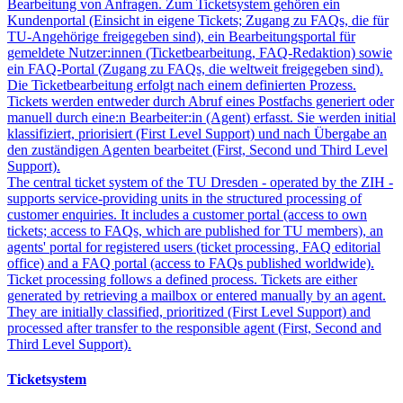
Bearbeitung von Anfragen. Zum Ticketsystem gehören ein
Kundenportal (Einsicht in eigene Tickets; Zugang zu FAQs, die für
TU-Angehörige freigegeben sind), ein Bearbeitungsportal für
gemeldete Nutzer:innen (Ticketbearbeitung, FAQ-Redaktion) sowie
ein FAQ-Portal (Zugang zu FAQs, die weltweit freigegeben sind).
Die Ticketbearbeitung erfolgt nach einem definierten Prozess.
Tickets werden entweder durch Abruf eines Postfachs generiert oder
manuell durch eine:n Bearbeiter:in (Agent) erfasst. Sie werden initial
klassifiziert, priorisiert (First Level Support) und nach Übergabe an
den zuständigen Agenten bearbeitet (First, Second und Third Level
Support).
The central ticket system of the TU Dresden - operated by the ZIH -
supports service-providing units in the structured processing of
customer enquiries. It includes a customer portal (access to own
tickets; access to FAQs, which are published for TU members), an
agents' portal for registered users (ticket processing, FAQ editorial
office) and a FAQ portal (access to FAQs published worldwide).
Ticket processing follows a defined process. Tickets are either
generated by retrieving a mailbox or entered manually by an agent.
They are initially classified, prioritized (First Level Support) and
processed after transfer to the responsible agent (First, Second and
Third Level Support).
Ticketsystem