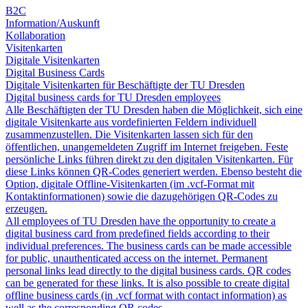
B2C
Information/Auskunft
Kollaboration
Visitenkarten
Digitale Visitenkarten
Digital Business Cards
Digitale Visitenkarten für Beschäftigte der TU Dresden
Digital business cards for TU Dresden employees
Alle Beschäftigten der TU Dresden haben die Möglichkeit, sich eine
digitale Visitenkarte aus vordefinierten Feldern individuell
zusammenzustellen. Die Visitenkarten lassen sich für den
öffentlichen, unangemeldeten Zugriff im Internet freigeben. Feste
persönliche Links führen direkt zu den digitalen Visitenkarten. Für
diese Links können QR-Codes generiert werden. Ebenso besteht die
Option, digitale Offline-Visitenkarten (im .vcf-Format mit
Kontaktinformationen) sowie die dazugehörigen QR-Codes zu
erzeugen.
All employees of TU Dresden have the opportunity to create a
digital business card from predefined fields according to their
individual preferences. The business cards can be made accessible
for public, unauthenticated access on the internet. Permanent
personal links lead directly to the digital business cards. QR codes
can be generated for these links. It is also possible to create digital
offline business cards (in .vcf format with contact information) as
well as the corresponding QR codes.