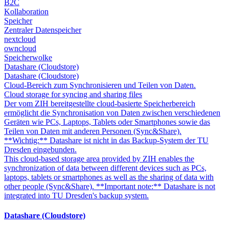
B2C
Kollaboration
Speicher
Zentraler Datenspeicher
nextcloud
owncloud
Speicherwolke
Datashare (Cloudstore)
Datashare (Cloudstore)
Cloud-Bereich zum Synchronisieren und Teilen von Daten.
Cloud storage for syncing and sharing files
Der vom ZIH bereitgestellte cloud-basierte Speicherbereich
ermöglicht die Synchronisation von Daten zwischen verschiedenen
Geräten wie PCs, Laptops, Tablets oder Smartphones sowie das
Teilen von Daten mit anderen Personen (Sync&Share).
**Wichtig:** Datashare ist nicht in das Backup-System der TU
Dresden eingebunden.
This cloud-based storage area provided by ZIH enables the
synchronization of data between different devices such as PCs,
laptops, tablets or smartphones as well as the sharing of data with
other people (Sync&Share). **Important note:** Datashare is not
integrated into TU Dresden's backup system.
Datashare (Cloudstore)