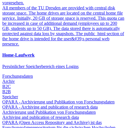
vorgesehen.
All members of the TU Dresden are provided with central disk
storage space. The home drives are located on the central home file
service. Initially, 20 GB of storage space is reserved. This quota can
be increased in case of additional demand (employees up to 200
GB, students up to 50 GB). The data stored there is automatically
protected against data loss by snapshots. The public_html section of
the home drive is intended for the user&#39;s personal web
presence.
Home-Laufwerk
Persönlicher Speicherbereich eines Logins
Forschungsdaten
Archiv
B2C
B2B
Speicher
OPARA - Archivierung und Publikation von Forschungsdaten
OPARA - Archiving and publication of research data
Archivierung und Publikation von Forschungsdaten
Archiving and publication of research data
OPARA (Open Access Repository and Archive) ist das
Forschungsdatenrepositorium für die sächsischen Hochschulen