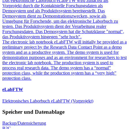
Das elektronische Laborbuch eLabFTW wird zunächst als
Vorprojekt durch die Kontaktstelle Forschungsdaten als
Demosystem und als Produktivsystem bereitgestellt. Das
Demosystem dient zu Demonstrationszwecken, sowie als
Umgebung für Forschende, um das elektronische Laborbuch zu
testen. Das Produktivsystem dient der Verarbeitung realer
Forschungsdaten. Das Demosystem hat die Schutzklasse "normal",
das Produktivsystem hingegen "sehr hoch".
The electronic lab notebook eLabFTW will initially be provided as a
preliminary project by the Research Data Contact Point as a demo
system and as a productive system. The demo system is used for
demonstration purposes and as an environment for researchers to test
the electronic lab notebook. The production system is used to
process real research data. The demo system has a “normal”
protection class, while the production system has a “very high”
protection class.
eLabFTW
Elektronisches Laborbuch eLabFTW (Vorprojekt)
Speicher und Datenablage
Backup/Datensicherung
B2C