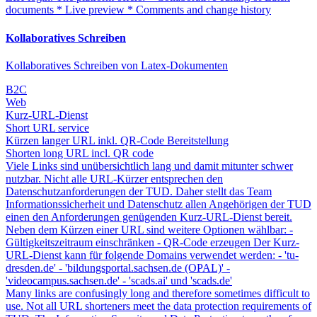
documents * Live preview * Comments and change history
Kollaboratives Schreiben
Kollaboratives Schreiben von Latex-Dokumenten
B2C
Web
Kurz-URL-Dienst
Short URL service
Kürzen langer URL inkl. QR-Code Bereitstellung
Shorten long URL incl. QR code
Viele Links sind unübersichtlich lang und damit mitunter schwer
nutzbar. Nicht alle URL-Kürzer entsprechen den
Datenschutzanforderungen der TUD. Daher stellt das Team
Informationssicherheit und Datenschutz allen Angehörigen der TUD
einen den Anforderungen genügenden Kurz-URL-Dienst bereit.
Neben dem Kürzen einer URL sind weitere Optionen wählbar: -
Gültigkeitszeitraum einschränken - QR-Code erzeugen Der Kurz-
URL-Dienst kann für folgende Domains verwendet werden: - 'tu-
dresden.de' - 'bildungsportal.sachsen.de (OPAL)' -
'videocampus.sachsen.de' - 'scads.ai' und 'scads.de'
Many links are confusingly long and therefore sometimes difficult to
use. Not all URL shorteners meet the data protection requirements of