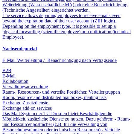
Weiterleitung (Wissenschaftliche MA) oder eine Benachrichtigung
(Technische Angestellter) eingerichtet werden.
The service allows departing employees to receive emails even
beyond the expiration date of their user account (ZIH login).
Depending on the employment type, it is possible to set up a
physical forwarding (scientific employee) or a notification (technical
Employee).
Nachsendeportal
E-Mail-Weiterleitung / -Benachrichtigung nach Vertragsende
B2B
E-Mail
Kollaboration
Verwaltungsanwendung
Raum-, Ressourcen- und verteilte Postfächer, Verteilergruppen
Room, resource and distributed mailboxes, mailing lists
Exchange Zusatzdienste
Exchange add-on services
Das Mail-System der TU Dresden bietet Beschäftigten die
Möglichkeit, zusätzliche Dienste zu nutzen. Dazu gehören: - Raum-
und Ressourcenpostfächer (z.B. für die Verwaltung von
Besprechungsräumen oder technischen Ressourcen) - Verteilte