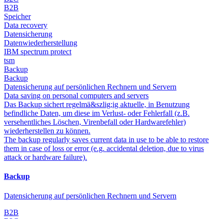
B2B
Speicher
Data recovery
Datensicherung
Datenwiederherstellung
IBM spectrum protect
tsm
Backup
Backup
Datensicherung auf persönlichen Rechnern und Servern
Data saving on personal computers and servers
Das Backup sichert regelmä&szlig;ig aktuelle, in Benutzung
befindliche Daten, um diese im Verlust- oder Fehlerfall (z.B.
versehentliches Löschen, Virenbefall oder Hardwarefehler)
wiederherstellen zu können.
The backup regularly saves current data in use to be able to restore
them in case of loss or error (e.g. accidental deletion, due to virus
attack or hardware failure).
Backup
Datensicherung auf persönlichen Rechnern und Servern
B2B