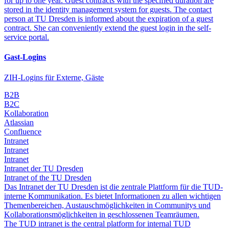
for up to one year. Guest contracts with the specified duration are
stored in the identity management system for guests. The contact
person at TU Dresden is informed about the expiration of a guest
contract. She can conveniently extend the guest login in the self-
service portal.
Gast-Logins
ZIH-Logins für Externe, Gäste
B2B
B2C
Kollaboration
Atlassian
Confluence
Intranet
Intranet
Intranet
Intranet der TU Dresden
Intranet of the TU Dresden
Das Intranet der TU Dresden ist die zentrale Plattform für die TUD-
interne Kommunikation. Es bietet Informationen zu allen wichtigen
Themenbereichen, Austauschmöglichkeiten in Communitys und
Kollaborationsmöglichkeiten in geschlossenen Teamräumen.
The TUD intranet is the central platform for internal TUD