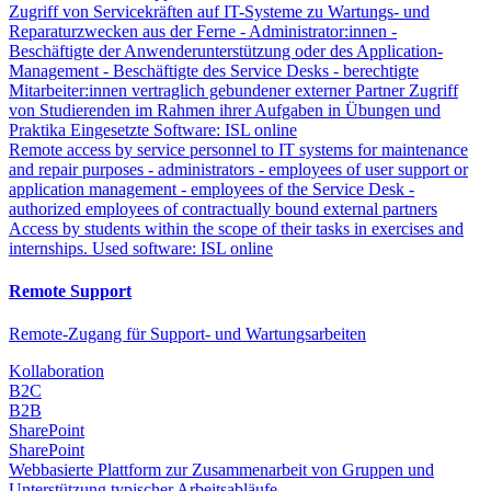
Zugriff von Servicekräften auf IT-Systeme zu Wartungs- und
Reparaturzwecken aus der Ferne - Administrator:innen -
Beschäftigte der Anwenderunterstützung oder des Application-
Management - Beschäftigte des Service Desks - berechtigte
Mitarbeiter:innen vertraglich gebundener externer Partner Zugriff
von Studierenden im Rahmen ihrer Aufgaben in Übungen und
Praktika Eingesetzte Software: ISL online
Remote access by service personnel to IT systems for maintenance
and repair purposes - administrators - employees of user support or
application management - employees of the Service Desk -
authorized employees of contractually bound external partners
Access by students within the scope of their tasks in exercises and
internships. Used software: ISL online
Remote Support
Remote-Zugang für Support- und Wartungsarbeiten
Kollaboration
B2C
B2B
SharePoint
SharePoint
Webbasierte Plattform zur Zusammenarbeit von Gruppen und
Unterstützung typischer Arbeitsabläufe