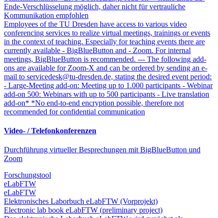
Ende-Verschlüsselung möglich, daher nicht für vertrauliche
Kommunikation empfohlen
Employees of the TU Dresden have access to various video
conferencing services to realize virtual meetings, trainings or events
in the context of teaching. Especially for teaching events there are
currently available - BigBlueButton and - Zoom. For internal
meetings, BigBlueButton is recommended. --- The following add-
ons are available for Zoom-X and can be ordered by sending an e-
mail to servicedesk@tu-dresden.de, stating the desired event period:
- Large-Meeting add-on: Meeting up to 1.000 participants - Webinar
add-on 500: Webinars with up to 500 participants - Live translation
add-on* *No end-to-end encryption possible, therefore not
recommended for confidential communication
Video- / Telefonkonferenzen
Durchführung virtueller Besprechungen mit BigBlueButton und
Zoom
Forschungstool
eLabFTW
eLabFTW
Elektronisches Laborbuch eLabFTW (Vorprojekt)
Electronic lab book eLabFTW (preliminary project)