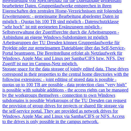
Bereitstellung von Speicherplatz für die Datenablage gemeinsam
bearbeiteter Daten. Gruppenlaufwerke entsprechen in ihren
Eigenschaften den zentralen Home-Verzeichnissen mit folgenden
Erweiterungen: - gemeinsame Bearbeitung abgelegter Daten ist
möglich - Quotas bis 100 TB sind möglich - Datenschutzklasse
"sehr hoch" ist mit geeigneten Ergänzungen möglich -
Selbstverwaltung der Zugriffsrechte durch die Arbeitsgruppen -
Anbindung an eigene Windows-Subdomänen ist möglich
Arbeitsgruppen der TU Dresden können Gruppenlaufwerke für
Projekte oder zur gemeinsamen Dateiablage über das Self-Service-
Portal beantragen. Die Bereitstellung erfolgt als Netzlaufwerk für
Windows, Apple Mac und Linux per Samba/CIFS bzw. NFS. Der
Zugriff ist nur im Campus-Netz möglich.
Storage space for the data storage of jointly edited data. These drives
correspond in their properties to the central home directories with the
following extensions: - joint editing of stored data is possible -
quotas up to 100 TB are possible - data protection class "very high"
is possible with suitable additions - the access rights can be managed
by the workgroups themselves - connection to own Windows
subdomains is possible Workgroups of the TU Dresden can request
the provision of group drives for projects or shared file storage via
the self-service portal. They are provided as network drives for
Windows, Apple Mac and Linux via Samba/CIFS or NFS. Access
to the drives is only possible in the campus network.