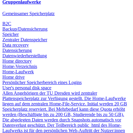
Gruppenlaufwerke
Gemeinsamer Speicherplatz
B2C
Backup/Datensicherung
Speicher
Zentraler Datenspeicher
Data recovery
Datensicherung
Datenwiederherstellung
Home directory
Home-Verzeichnis
Home-Laufwerk
Home drive
Persönlicher Speicherbereich eines Logins
User's personal disk space
Allen Angehörigen der TU Dresden wird zentraler
Plattenspeicherplatz zur Verfügung gestellt. Die Home-Laufwerke
liegen auf dem zentralen Home-File-Service. Initial werden 20 GB
Speicherplatz reserviert. Bei Mehrbedarf kann diese Quota erhöht
werden (Beschäftigte bis zu 200 GB, Studierende bis zu 50 GB).
Die abgelegten Daten werden durch Snapshots automatisch vor
Datenverlust geschützt. Der Teilbereich public_html des Home-
Laufwerks ist für den persönlichen Web-Auftritt der Nutzer:innen