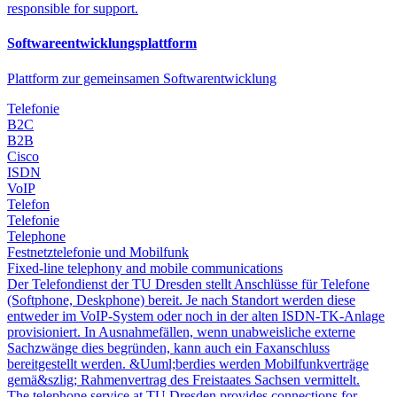
responsible for support.
Softwareentwicklungsplattform
Plattform zur gemeinsamen Softwarentwicklung
Telefonie
B2C
B2B
Cisco
ISDN
VoIP
Telefon
Telefonie
Telephone
Festnetztelefonie und Mobilfunk
Fixed-line telephony and mobile communications
Der Telefondienst der TU Dresden stellt Anschlüsse für Telefone
(Softphone, Deskphone) bereit. Je nach Standort werden diese
entweder im VoIP-System oder noch in der alten ISDN-TK-Anlage
provisioniert. In Ausnahmefällen, wenn unabweisliche externe
Sachzwänge dies begründen, kann auch ein Faxanschluss
bereitgestellt werden. &Uuml;berdies werden Mobilfunkverträge
gemä&szlig; Rahmenvertrag des Freistaates Sachsen vermittelt.
The telephone service at TU Dresden provides connections for