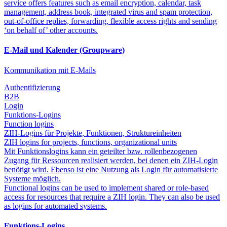
service offers features such as email encryption, calendar, task
management, address book, integrated virus and spam protection,
out-of-office replies, forwarding, flexible access rights and sending
‘on behalf of’ other accounts.
E-Mail und Kalender (Groupware)
Kommunikation mit E-Mails
Authentifizierung
B2B
Login
Funktions-Logins
Function logins
ZIH-Logins für Projekte, Funktionen, Struktureinheiten
ZIH logins for projects, functions, organizational units
Mit Funktionslogins kann ein geteilter bzw. rollenbezogenen
Zugang für Ressourcen realisiert werden, bei denen ein ZIH-Login
benötigt wird. Ebenso ist eine Nutzung als Login für automatisierte
Systeme möglich.
Functional logins can be used to implement shared or role-based
access for resources that require a ZIH login. They can also be used
as logins for automated systems.
Funktions-Logins