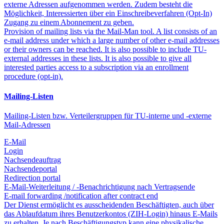
externe Adressen aufgenommen werden. Zudem besteht die
Möglichkeit, Interessierten über ein Einschreibeverfahren (Opt-In)
Zugang zu einem Abonnement zu geben.
Provision of mailing lists via the Mail-Man tool. A list consists of an
e-mail address under which a large number of other e-mail addresses
or their owners can be reached. It is also possible to include TU-
external addresses in these lists. It is also possible to give all
interested parties access to a subscription via an enrollment
procedure (opt-in).
Mailing-Listen
Mailing-Listen bzw. Verteilergruppen für TU-interne und -externe
Mail-Adressen
E-Mail
Login
Nachsendeauftrag
Nachsendeportal
Redirection portal
E-Mail-Weiterleitung / -Benachrichtigung nach Vertragsende
E-mail forwarding /notification after contract end
Der Dienst ermöglicht es ausscheidenden Beschäftigten, auch über
das Ablaufdatum ihres Benutzerkontos (ZIH-Login) hinaus E-Mails
zu erhalten. Je nach Beschäftigungstyp kann eine physikalische