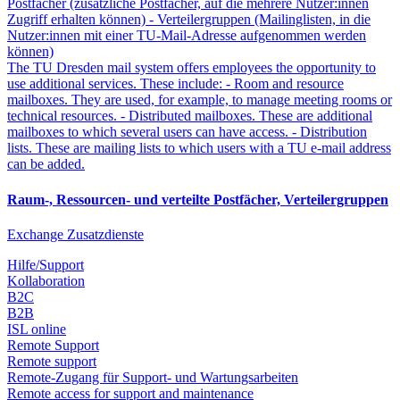
Postfächer (zusätzliche Postfächer, auf die mehrere Nutzer:innen
Zugriff erhalten können) - Verteilergruppen (Mailinglisten, in die
Nutzer:innen mit einer TU-Mail-Adresse aufgenommen werden
können)
The TU Dresden mail system offers employees the opportunity to
use additional services. These include: - Room and resource
mailboxes. They are used, for example, to manage meeting rooms or
technical resources. - Distributed mailboxes. These are additional
mailboxes to which several users can have access. - Distribution
lists. These are mailing lists to which users with a TU e-mail address
can be added.
Raum-, Ressourcen- und verteilte Postfächer, Verteilergruppen
Exchange Zusatzdienste
Hilfe/Support
Kollaboration
B2C
B2B
ISL online
Remote Support
Remote support
Remote-Zugang für Support- und Wartungsarbeiten
Remote access for support and maintenance