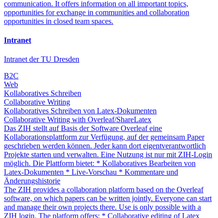
communication. It offers information on all important topics,
opportunities for exchange in communities and collaboration
opportunities in closed team spaces.
Intranet
Intranet der TU Dresden
B2C
Web
Kollaboratives Schreiben
Collaborative Writing
Kollaboratives Schreiben von Latex-Dokumenten
Collaborative Writing with Overleaf/ShareLatex
Das ZIH stellt auf Basis der Software Overleaf eine
Kollaborationsplattform zur Verfügung, auf der gemeinsam Paper
geschrieben werden können. Jeder kann dort eigentverantwortlich
Projekte starten und verwalten. Eine Nutzung ist nur mit ZIH-Login
möglich. Die Plattform bietet: * Kollaboratives Bearbeiten von
Latex-Dokumenten * Live-Vorschau * Kommentare und
Änderungshistorie
The ZIH provides a collaboration platform based on the Overleaf
software, on which papers can be written jointly. Everyone can start
and manage their own projects there. Use is only possible with a
ZIH login. The platform offers: * Collaborative editing of Latex