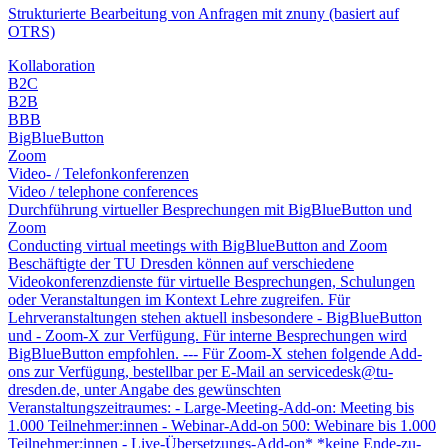
Strukturierte Bearbeitung von Anfragen mit znuny (basiert auf
OTRS)
Kollaboration
B2C
B2B
BBB
BigBlueButton
Zoom
Video- / Telefonkonferenzen
Video / telephone conferences
Durchführung virtueller Besprechungen mit BigBlueButton und
Zoom
Conducting virtual meetings with BigBlueButton and Zoom
Beschäftigte der TU Dresden können auf verschiedene
Videokonferenzdienste für virtuelle Besprechungen, Schulungen
oder Veranstaltungen im Kontext Lehre zugreifen. Für
Lehrveranstaltungen stehen aktuell insbesondere - BigBlueButton
und - Zoom-X zur Verfügung. Für interne Besprechungen wird
BigBlueButton empfohlen. --- Für Zoom-X stehen folgende Add-
ons zur Verfügung, bestellbar per E-Mail an servicedesk@tu-
dresden.de, unter Angabe des gewünschten
Veranstaltungszeitraumes: - Large-Meeting-Add-on: Meeting bis
1.000 Teilnehmer:innen - Webinar-Add-on 500: Webinare bis 1.000
Teilnehmer:innen - Live-Übersetzungs-Add-on* *keine Ende-zu-