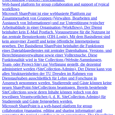
Web-based platform for group collaboration and support of typical
workflows
Microsoft SharePoint ist eine webbasierte Plattform zur
Zusammenarbeit von Gruppen (Verwalten, Bearbeiten und
Austausch von Informationen) und zur Unterstützung typischer
Arbeitsabläufe in einer Organisation (Workflows). Der Dienst
beinhaltet kein E-Mail Postfach. Voraussetzung für die Nutzung ist
das zentrale Benutzerkonto (ZIH-Login). Mit dem Basisdienst sind
kein anonymer Zugriff und keine öffentliche Internetpräsenz
gegeben. Der Basisdienst SharePoint beinhaltet die Funktionen
eines Dateiablagedienstes mit zentraler Datenhaltung, Versions- und
Berechtigungsverwaltung sowie einer Volltextsuche. Diese
Funktionalität wird in Site Collections (Website-Sammlungen,
Team- oder Project-Site) zur Verfügung gestellt, die dezentral
administriert werden (SiteCollection-Admins). Der Dienst kann von
allen Struktureinheiten der TU Dresden im Rahmen von
Dienstaufgaben ausschließlich für Lehre und Forschung in
Anspruch genommen werden. Studierende und Gäste können keine
neuen SharePoint-SiteCollections beantragen. Bereits bestehende
SiteCollections sowie deren Inhalte können jedoch von den
jeweiligen Verantwortlichen (i. d. R. SiteCollection-Admins) für
Studierende und Gäste freigegeben werden.
Microsoft SharePoint is a web-based platform for group
collaboration (managing, editing and sharing information) and