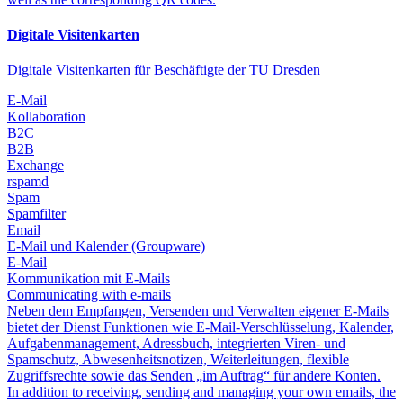
Digitale Visitenkarten
Digitale Visitenkarten für Beschäftigte der TU Dresden
E-Mail
Kollaboration
B2C
B2B
Exchange
rspamd
Spam
Spamfilter
Email
E-Mail und Kalender (Groupware)
E-Mail
Kommunikation mit E-Mails
Communicating with e-mails
Neben dem Empfangen, Versenden und Verwalten eigener E-Mails
bietet der Dienst Funktionen wie E-Mail-Verschlüsselung, Kalender,
Aufgabenmanagement, Adressbuch, integrierten Viren- und
Spamschutz, Abwesenheitsnotizen, Weiterleitungen, flexible
Zugriffsrechte sowie das Senden „im Auftrag“ für andere Konten.
In addition to receiving, sending and managing your own emails, the