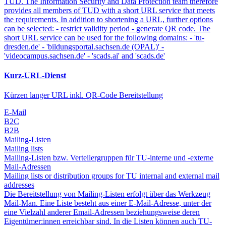
TUD. The Information Security and Data Protection team therefore
provides all members of TUD with a short URL service that meets
the requirements. In addition to shortening a URL, further options
can be selected: - restrict validity period - generate QR code. The
short URL service can be used for the following domains: - 'tu-
dresden.de' - 'bildungsportal.sachsen.de (OPAL)' -
'videocampus.sachsen.de' - 'scads.ai' and 'scads.de'
Kurz-URL-Dienst
Kürzen langer URL inkl. QR-Code Bereitstellung
E-Mail
B2C
B2B
Mailing-Listen
Mailing lists
Mailing-Listen bzw. Verteilergruppen für TU-interne und -externe
Mail-Adressen
Mailing lists or distribution groups for TU internal and external mail
addresses
Die Bereitstellung von Mailing-Listen erfolgt über das Werkzeug
Mail-Man. Eine Liste besteht aus einer E-Mail-Adresse, unter der
eine Vielzahl anderer Email-Adressen beziehungsweise deren
Eigentümer:innen erreichbar sind. In die Listen können auch TU-