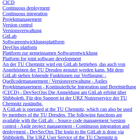
CICD
Continuous deployment
Continuous integration
Projektmanagement
Version control
Versionsverwaltung
GitLab
Softwareentwicklungsplattform
DevOps platform
Plattform zur gemeinsamen Softwarentwicklung
Platform for joint software development
An der TU Chemnitz wird ein GitLab betrieben, das auch von
Angehörigen der TU Dresden genutzt werden kann. Mit dem
GitLab stehen folgende Funktionen zur Verfügung: -
Quellcodemanagement / Versionsverwaltung - Agiles
Projektmanagement - Kontinuierliche Integration und Bereitstellung
(CI/CD) - DevSecOps Die Anmeldung am GitLab erfolgt über
Shibboleth. Für den Support ist der URZ Nutzerservice der TU
Chemnitz zuständig.
A GitLab is operated at the TU Chemnitz, which can also be used
by members of the TU Dresden. The following functions are
available with the GitLab: - Source code management /version
control - Agile project management - Continuous integration and
deployment - DevSecOps The login to the GitLab is done via
Shibboleth. The URZ User Service of the TU Chemnitz is