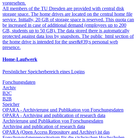
vorgesehen.
All members of the TU Dresden are provided with central disk
storage space. The home drives are located on the central home file
service. Initially, 20 GB of storage space is reserved. This quota can
be increased in case of additional demand (employees up to 200
GB, students up to 50 GB). The data stored there is automatically
protected against data loss by snapshots. The public_html section of
the home drive is intended for the user&#39;s personal web
presence.
Home-Laufwerk
Persönlicher Speicherbereich eines Logins
Forschungsdaten
Archiv
B2C
B2B
Speicher
OPARA - Archivierung und Publikation von Forschungsdaten
OPARA - Archiving and publication of research data
Archivierung und Publikation von Forschungsdaten
Archiving and publication of research data
OPARA (Open Access Repository and Archive) ist das
Forschungsdatenrepositorium für die sächsischen Hochschulen