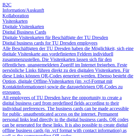
B2C
Information/Auskunft
Kollaboration
Visitenkarten
Digitale Visitenkarten
Digital Business Cards
Digitale Visitenkarten für Beschäftigte der TU Dresden
Digital business cards for TU Dresden employees
Alle Beschäftigten der TU Dresden haben die Möglichkeit, sich eine
digitale Visitenkarte aus vordefinierten Feldern individuell
zusammenzustellen. Die Visitenkarten lassen sich für den
öffentlichen, unangemeldeten Zugriff im Internet freigeben. Feste
persönliche Links führen direkt zu den digitalen Visitenkarten. Für
diese Links können QR-Codes generiert werden. Ebenso besteht die
Option, digitale Offline-Visitenkarten (im .vcf-Format mit
Kontaktinformationen) sowie die dazugehörigen QR-Codes zu
erzeugen.
All employees of TU Dresden have the opportunity to create a
digital business card from predefined fields according to their
individual preferences. The business cards can be made accessible
for public, unauthenticated access on the internet. Permanent
personal links lead directly to the digital business cards. QR codes
can be generated for these links. It is also possible to create digital
offline business cards (in .vcf format with contact information) as
well as the corresponding QR codes.