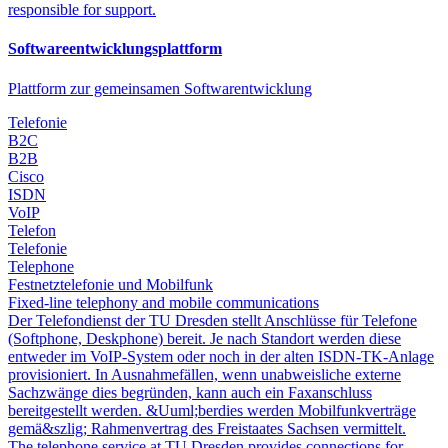
responsible for support.
Softwareentwicklungsplattform
Plattform zur gemeinsamen Softwarentwicklung
Telefonie
B2C
B2B
Cisco
ISDN
VoIP
Telefon
Telefonie
Telephone
Festnetztelefonie und Mobilfunk
Fixed-line telephony and mobile communications
Der Telefondienst der TU Dresden stellt Anschlüsse für Telefone
(Softphone, Deskphone) bereit. Je nach Standort werden diese
entweder im VoIP-System oder noch in der alten ISDN-TK-Anlage
provisioniert. In Ausnahmefällen, wenn unabweisliche externe
Sachzwänge dies begründen, kann auch ein Faxanschluss
bereitgestellt werden. &Uuml;berdies werden Mobilfunkverträge
gemä&szlig; Rahmenvertrag des Freistaates Sachsen vermittelt.
The telephone service at TU Dresden provides connections for