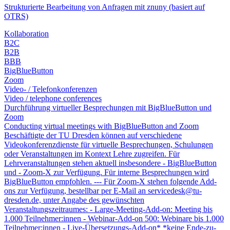
Strukturierte Bearbeitung von Anfragen mit znuny (basiert auf
OTRS)
Kollaboration
B2C
B2B
BBB
BigBlueButton
Zoom
Video- / Telefonkonferenzen
Video / telephone conferences
Durchführung virtueller Besprechungen mit BigBlueButton und
Zoom
Conducting virtual meetings with BigBlueButton and Zoom
Beschäftigte der TU Dresden können auf verschiedene
Videokonferenzdienste für virtuelle Besprechungen, Schulungen
oder Veranstaltungen im Kontext Lehre zugreifen. Für
Lehrveranstaltungen stehen aktuell insbesondere - BigBlueButton
und - Zoom-X zur Verfügung. Für interne Besprechungen wird
BigBlueButton empfohlen. --- Für Zoom-X stehen folgende Add-
ons zur Verfügung, bestellbar per E-Mail an servicedesk@tu-
dresden.de, unter Angabe des gewünschten
Veranstaltungszeitraumes: - Large-Meeting-Add-on: Meeting bis
1.000 Teilnehmer:innen - Webinar-Add-on 500: Webinare bis 1.000
Teilnehmer:innen - Live-Übersetzungs-Add-on* *keine Ende-zu-