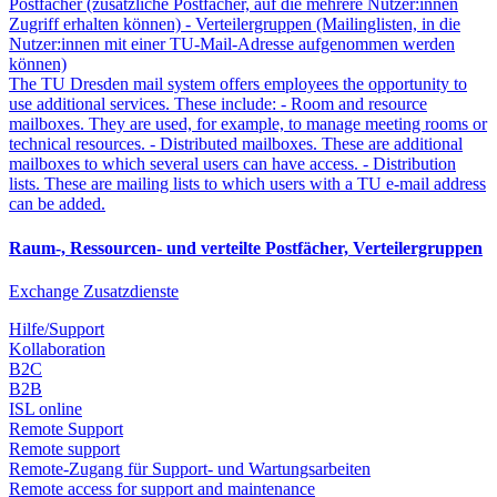
Postfächer (zusätzliche Postfächer, auf die mehrere Nutzer:innen
Zugriff erhalten können) - Verteilergruppen (Mailinglisten, in die
Nutzer:innen mit einer TU-Mail-Adresse aufgenommen werden
können)
The TU Dresden mail system offers employees the opportunity to
use additional services. These include: - Room and resource
mailboxes. They are used, for example, to manage meeting rooms or
technical resources. - Distributed mailboxes. These are additional
mailboxes to which several users can have access. - Distribution
lists. These are mailing lists to which users with a TU e-mail address
can be added.
Raum-, Ressourcen- und verteilte Postfächer, Verteilergruppen
Exchange Zusatzdienste
Hilfe/Support
Kollaboration
B2C
B2B
ISL online
Remote Support
Remote support
Remote-Zugang für Support- und Wartungsarbeiten
Remote access for support and maintenance