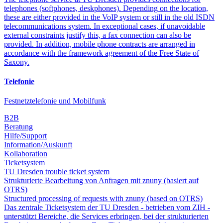
telephones (softphones, deskphones). Depending on the location,
these are either provided in the VoIP system or still in the old ISDN
telecommunications system. In exceptional cases, if unavoidable
external constraints justify this, a fax connection can also be
provided. In addition, mobile phone contracts are arranged in
accordance with the framework agreement of the Free State of
Saxony.
Telefonie
Festnetztelefonie und Mobilfunk
B2B
Beratung
Hilfe/Support
Information/Auskunft
Kollaboration
Ticketsystem
TU Dresden trouble ticket system
Strukturierte Bearbeitung von Anfragen mit znuny (basiert auf
OTRS)
Structured processing of requests with znuny (based on OTRS)
Das zentrale Ticketsystem der TU Dresden - betrieben vom ZIH -
unterstützt Bereiche, die Services erbringen, bei der strukturierten