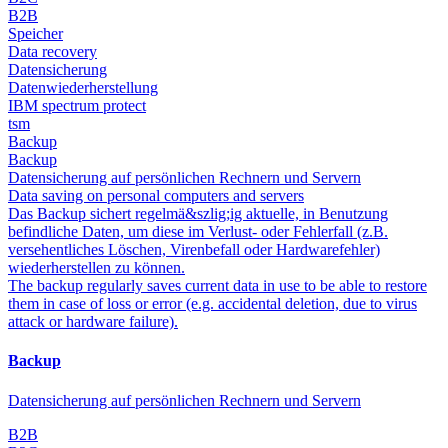
B2B
Speicher
Data recovery
Datensicherung
Datenwiederherstellung
IBM spectrum protect
tsm
Backup
Backup
Datensicherung auf persönlichen Rechnern und Servern
Data saving on personal computers and servers
Das Backup sichert regelmä&szlig;ig aktuelle, in Benutzung
befindliche Daten, um diese im Verlust- oder Fehlerfall (z.B.
versehentliches Löschen, Virenbefall oder Hardwarefehler)
wiederherstellen zu können.
The backup regularly saves current data in use to be able to restore
them in case of loss or error (e.g. accidental deletion, due to virus
attack or hardware failure).
Backup
Datensicherung auf persönlichen Rechnern und Servern
B2B