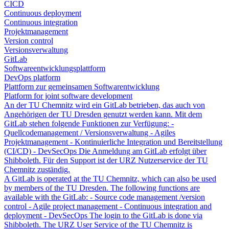
CICD
Continuous deployment
Continuous integration
Projektmanagement
Version control
Versionsverwaltung
GitLab
Softwareentwicklungsplattform
DevOps platform
Plattform zur gemeinsamen Softwarentwicklung
Platform for joint software development
An der TU Chemnitz wird ein GitLab betrieben, das auch von
Angehörigen der TU Dresden genutzt werden kann. Mit dem
GitLab stehen folgende Funktionen zur Verfügung: -
Quellcodemanagement / Versionsverwaltung - Agiles
Projektmanagement - Kontinuierliche Integration und Bereitstellung
(CI/CD) - DevSecOps Die Anmeldung am GitLab erfolgt über
Shibboleth. Für den Support ist der URZ Nutzerservice der TU
Chemnitz zuständig.
A GitLab is operated at the TU Chemnitz, which can also be used
by members of the TU Dresden. The following functions are
available with the GitLab: - Source code management /version
control - Agile project management - Continuous integration and
deployment - DevSecOps The login to the GitLab is done via
Shibboleth. The URZ User Service of the TU Chemnitz is