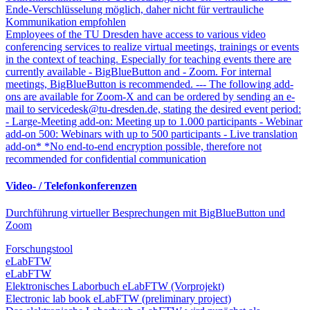
Ende-Verschlüsselung möglich, daher nicht für vertrauliche
Kommunikation empfohlen
Employees of the TU Dresden have access to various video
conferencing services to realize virtual meetings, trainings or events
in the context of teaching. Especially for teaching events there are
currently available - BigBlueButton and - Zoom. For internal
meetings, BigBlueButton is recommended. --- The following add-
ons are available for Zoom-X and can be ordered by sending an e-
mail to servicedesk@tu-dresden.de, stating the desired event period:
- Large-Meeting add-on: Meeting up to 1.000 participants - Webinar
add-on 500: Webinars with up to 500 participants - Live translation
add-on* *No end-to-end encryption possible, therefore not
recommended for confidential communication
Video- / Telefonkonferenzen
Durchführung virtueller Besprechungen mit BigBlueButton und
Zoom
Forschungstool
eLabFTW
eLabFTW
Elektronisches Laborbuch eLabFTW (Vorprojekt)
Electronic lab book eLabFTW (preliminary project)