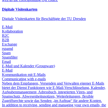
Digitale Visitenkarten
Digitale Visitenkarten für Beschäftigte der TU Dresden
E-Mail
Kollaboration
B2C
B2B
Exchange
rspamd
Spam
Spamfilter
Email
E-Mail und Kalender (Groupware)
E-Mail
Kommunikation mit E-Mails
Communicating with e-mails
Neben dem Empfangen, Versenden und Verwalten eigener E-Mails
bietet der Dienst Funktionen wie E-Mail-Verschlüsselung, Kalender,
Aufgabenmanagement, Adressbuch, integrierten Viren- und
Spamschutz, Abwesenheitsnotizen, Weiterleitungen, flexible
Zugriffsrechte sowie das Senden „im Auftrag“ für andere Konten.
In addition to receiving, sending and managing your own emails, the