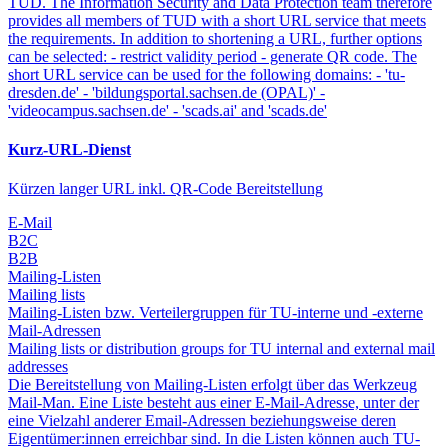
TUD. The Information Security and Data Protection team therefore
provides all members of TUD with a short URL service that meets
the requirements. In addition to shortening a URL, further options
can be selected: - restrict validity period - generate QR code. The
short URL service can be used for the following domains: - 'tu-
dresden.de' - 'bildungsportal.sachsen.de (OPAL)' -
'videocampus.sachsen.de' - 'scads.ai' and 'scads.de'
Kurz-URL-Dienst
Kürzen langer URL inkl. QR-Code Bereitstellung
E-Mail
B2C
B2B
Mailing-Listen
Mailing lists
Mailing-Listen bzw. Verteilergruppen für TU-interne und -externe
Mail-Adressen
Mailing lists or distribution groups for TU internal and external mail
addresses
Die Bereitstellung von Mailing-Listen erfolgt über das Werkzeug
Mail-Man. Eine Liste besteht aus einer E-Mail-Adresse, unter der
eine Vielzahl anderer Email-Adressen beziehungsweise deren
Eigentümer:innen erreichbar sind. In die Listen können auch TU-