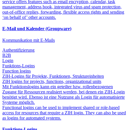
service offers features such as email encryption, calendar, task
management, address book, integrated virus and spam protection,
out-of-office replies, forwarding, flexible access rights and sending
‘on behalf of’ other accounts.
E-Mail und Kalender (Groupware)
Kommunikation mit E-Mails
Authentifizierung
B2B
Login
Funktions-Logins
Function logins
ZIH-Logins für Projekte, Funktionen, Struktureinheiten
ZIH logins for projects, functions, organizational units
Mit Funktionslogins kann ein geteilter bzw. rollenbezogenen
Zugang für Ressourcen realisiert werden, bei denen ein ZIH-Login
benötigt wird. Ebenso ist eine Nutzung als Login für automatisierte
Systeme möglich.
Functional logins can be used to implement shared or role-based
access for resources that require a ZIH login. They can also be used
as logins for automated systems.
Funktions-Logins