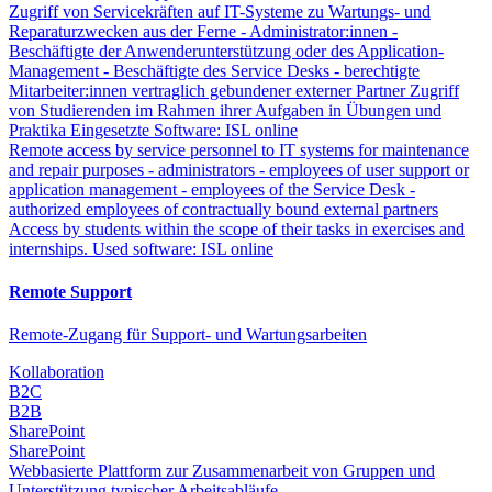
Zugriff von Servicekräften auf IT-Systeme zu Wartungs- und
Reparaturzwecken aus der Ferne - Administrator:innen -
Beschäftigte der Anwenderunterstützung oder des Application-
Management - Beschäftigte des Service Desks - berechtigte
Mitarbeiter:innen vertraglich gebundener externer Partner Zugriff
von Studierenden im Rahmen ihrer Aufgaben in Übungen und
Praktika Eingesetzte Software: ISL online
Remote access by service personnel to IT systems for maintenance
and repair purposes - administrators - employees of user support or
application management - employees of the Service Desk -
authorized employees of contractually bound external partners
Access by students within the scope of their tasks in exercises and
internships. Used software: ISL online
Remote Support
Remote-Zugang für Support- und Wartungsarbeiten
Kollaboration
B2C
B2B
SharePoint
SharePoint
Webbasierte Plattform zur Zusammenarbeit von Gruppen und
Unterstützung typischer Arbeitsabläufe