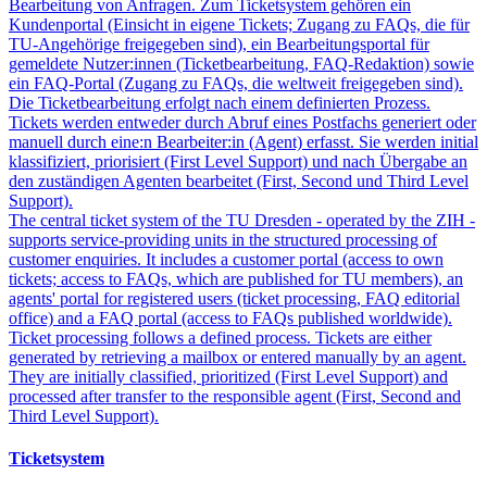
Bearbeitung von Anfragen. Zum Ticketsystem gehören ein
Kundenportal (Einsicht in eigene Tickets; Zugang zu FAQs, die für
TU-Angehörige freigegeben sind), ein Bearbeitungsportal für
gemeldete Nutzer:innen (Ticketbearbeitung, FAQ-Redaktion) sowie
ein FAQ-Portal (Zugang zu FAQs, die weltweit freigegeben sind).
Die Ticketbearbeitung erfolgt nach einem definierten Prozess.
Tickets werden entweder durch Abruf eines Postfachs generiert oder
manuell durch eine:n Bearbeiter:in (Agent) erfasst. Sie werden initial
klassifiziert, priorisiert (First Level Support) und nach Übergabe an
den zuständigen Agenten bearbeitet (First, Second und Third Level
Support).
The central ticket system of the TU Dresden - operated by the ZIH -
supports service-providing units in the structured processing of
customer enquiries. It includes a customer portal (access to own
tickets; access to FAQs, which are published for TU members), an
agents' portal for registered users (ticket processing, FAQ editorial
office) and a FAQ portal (access to FAQs published worldwide).
Ticket processing follows a defined process. Tickets are either
generated by retrieving a mailbox or entered manually by an agent.
They are initially classified, prioritized (First Level Support) and
processed after transfer to the responsible agent (First, Second and
Third Level Support).
Ticketsystem