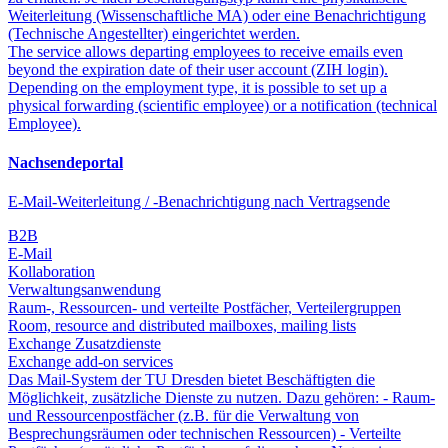
Weiterleitung (Wissenschaftliche MA) oder eine Benachrichtigung
(Technische Angestellter) eingerichtet werden.
The service allows departing employees to receive emails even
beyond the expiration date of their user account (ZIH login).
Depending on the employment type, it is possible to set up a
physical forwarding (scientific employee) or a notification (technical
Employee).
Nachsendeportal
E-Mail-Weiterleitung / -Benachrichtigung nach Vertragsende
B2B
E-Mail
Kollaboration
Verwaltungsanwendung
Raum-, Ressourcen- und verteilte Postfächer, Verteilergruppen
Room, resource and distributed mailboxes, mailing lists
Exchange Zusatzdienste
Exchange add-on services
Das Mail-System der TU Dresden bietet Beschäftigten die
Möglichkeit, zusätzliche Dienste zu nutzen. Dazu gehören: - Raum-
und Ressourcenpostfächer (z.B. für die Verwaltung von
Besprechungsräumen oder technischen Ressourcen) - Verteilte