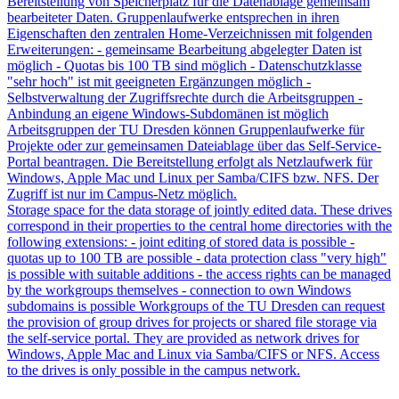
Bereitstellung von Speicherplatz für die Datenablage gemeinsam
bearbeiteter Daten. Gruppenlaufwerke entsprechen in ihren
Eigenschaften den zentralen Home-Verzeichnissen mit folgenden
Erweiterungen: - gemeinsame Bearbeitung abgelegter Daten ist
möglich - Quotas bis 100 TB sind möglich - Datenschutzklasse
"sehr hoch" ist mit geeigneten Ergänzungen möglich -
Selbstverwaltung der Zugriffsrechte durch die Arbeitsgruppen -
Anbindung an eigene Windows-Subdomänen ist möglich
Arbeitsgruppen der TU Dresden können Gruppenlaufwerke für
Projekte oder zur gemeinsamen Dateiablage über das Self-Service-
Portal beantragen. Die Bereitstellung erfolgt als Netzlaufwerk für
Windows, Apple Mac und Linux per Samba/CIFS bzw. NFS. Der
Zugriff ist nur im Campus-Netz möglich.
Storage space for the data storage of jointly edited data. These drives
correspond in their properties to the central home directories with the
following extensions: - joint editing of stored data is possible -
quotas up to 100 TB are possible - data protection class "very high"
is possible with suitable additions - the access rights can be managed
by the workgroups themselves - connection to own Windows
subdomains is possible Workgroups of the TU Dresden can request
the provision of group drives for projects or shared file storage via
the self-service portal. They are provided as network drives for
Windows, Apple Mac and Linux via Samba/CIFS or NFS. Access
to the drives is only possible in the campus network.