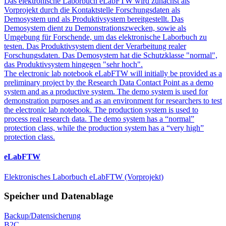
Das elektronische Laborbuch eLabFTW wird zunächst als
Vorprojekt durch die Kontaktstelle Forschungsdaten als
Demosystem und als Produktivsystem bereitgestellt. Das
Demosystem dient zu Demonstrationszwecken, sowie als
Umgebung für Forschende, um das elektronische Laborbuch zu
testen. Das Produktivsystem dient der Verarbeitung realer
Forschungsdaten. Das Demosystem hat die Schutzklasse "normal",
das Produktivsystem hingegen "sehr hoch".
The electronic lab notebook eLabFTW will initially be provided as a
preliminary project by the Research Data Contact Point as a demo
system and as a productive system. The demo system is used for
demonstration purposes and as an environment for researchers to test
the electronic lab notebook. The production system is used to
process real research data. The demo system has a “normal”
protection class, while the production system has a “very high”
protection class.
eLabFTW
Elektronisches Laborbuch eLabFTW (Vorprojekt)
Speicher und Datenablage
Backup/Datensicherung
B2C