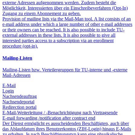
externe Adressen aufgenommen werden. Zudem besteht die
Möglichkeit, Interessierten über ein Einschreibeverfahren (Opt-In)
Zugang zu einem Abonnement zu geben.
Provision of mailing lists via the Mail-Man tool. A list consists of an
e-mail address under which a large number of other e-mail addresses
or their owners can be reached. It is also possible to include TU-
external addresses in these lists. It is also possible to give all
interested parties access to a subscription via an enrollment
procedure (opt-in).
Mailing-Listen
Mailing-Listen bzw. Verteilergruppen für TU-interne und -externe
Mail-Adressen
E-Mail
Login
Nachsendeauftrag
Nachsendeportal
Redirection portal
E-Mail-Weiterleitung / -Benachrichtigung nach Vertragsende
E-mail forwarding /notification after contract end
Der Dienst ermöglicht es ausscheidenden Beschäftigten, auch über
das Ablaufdatum ihres Benutzerkontos (ZIH-Login) hinaus E-Mails
zu erhalten. Je nach Beschäftigungstyp kann eine physikalische