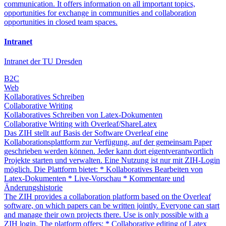
communication. It offers information on all important topics,
opportunities for exchange in communities and collaboration
opportunities in closed team spaces.
Intranet
Intranet der TU Dresden
B2C
Web
Kollaboratives Schreiben
Collaborative Writing
Kollaboratives Schreiben von Latex-Dokumenten
Collaborative Writing with Overleaf/ShareLatex
Das ZIH stellt auf Basis der Software Overleaf eine
Kollaborationsplattform zur Verfügung, auf der gemeinsam Paper
geschrieben werden können. Jeder kann dort eigentverantwortlich
Projekte starten und verwalten. Eine Nutzung ist nur mit ZIH-Login
möglich. Die Plattform bietet: * Kollaboratives Bearbeiten von
Latex-Dokumenten * Live-Vorschau * Kommentare und
Änderungshistorie
The ZIH provides a collaboration platform based on the Overleaf
software, on which papers can be written jointly. Everyone can start
and manage their own projects there. Use is only possible with a
ZIH login. The platform offers: * Collaborative editing of Latex