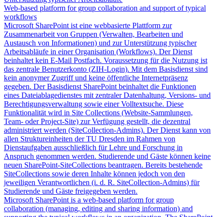
Web-based platform for group collaboration and support of typical
workflows
Microsoft SharePoint ist eine webbasierte Plattform zur
Zusammenarbeit von Gruppen (Verwalten, Bearbeiten und
Austausch von Informationen) und zur Unterstützung typischer
Arbeitsabläufe in einer Organisation (Workflows). Der Dienst
beinhaltet kein E-Mail Postfach. Voraussetzung für die Nutzung ist
das zentrale Benutzerkonto (ZIH-Login). Mit dem Basisdienst sind
kein anonymer Zugriff und keine öffentliche Internetpräsenz
gegeben. Der Basisdienst SharePoint beinhaltet die Funktionen
eines Dateiablagedienstes mit zentraler Datenhaltung, Versions- und
Berechtigungsverwaltung sowie einer Volltextsuche. Diese
Funktionalität wird in Site Collections (Website-Sammlungen,
Team- oder Project-Site) zur Verfügung gestellt, die dezentral
administriert werden (SiteCollection-Admins). Der Dienst kann von
allen Struktureinheiten der TU Dresden im Rahmen von
Dienstaufgaben ausschließlich für Lehre und Forschung in
Anspruch genommen werden. Studierende und Gäste können keine
neuen SharePoint-SiteCollections beantragen. Bereits bestehende
SiteCollections sowie deren Inhalte können jedoch von den
jeweiligen Verantwortlichen (i. d. R. SiteCollection-Admins) für
Studierende und Gäste freigegeben werden.
Microsoft SharePoint is a web-based platform for group
collaboration (managing, editing and sharing information) and