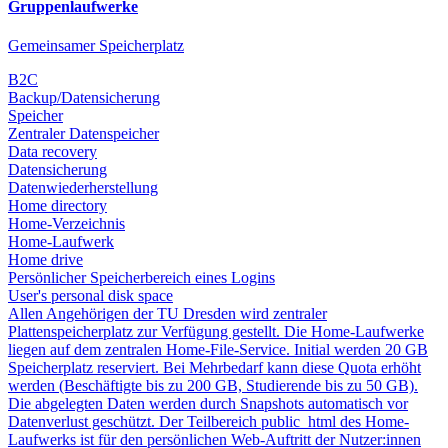
Gruppenlaufwerke
Gemeinsamer Speicherplatz
B2C
Backup/Datensicherung
Speicher
Zentraler Datenspeicher
Data recovery
Datensicherung
Datenwiederherstellung
Home directory
Home-Verzeichnis
Home-Laufwerk
Home drive
Persönlicher Speicherbereich eines Logins
User's personal disk space
Allen Angehörigen der TU Dresden wird zentraler
Plattenspeicherplatz zur Verfügung gestellt. Die Home-Laufwerke
liegen auf dem zentralen Home-File-Service. Initial werden 20 GB
Speicherplatz reserviert. Bei Mehrbedarf kann diese Quota erhöht
werden (Beschäftigte bis zu 200 GB, Studierende bis zu 50 GB).
Die abgelegten Daten werden durch Snapshots automatisch vor
Datenverlust geschützt. Der Teilbereich public_html des Home-
Laufwerks ist für den persönlichen Web-Auftritt der Nutzer:innen