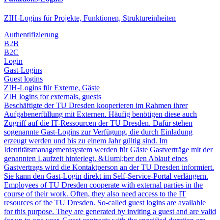
ZIH-Logins für Projekte, Funktionen, Struktureinheiten
Authentifizierung
B2B
B2C
Login
Gast-Logins
Guest logins
ZIH-Logins für Externe, Gäste
ZIH logins for externals, guests
Beschäftigte der TU Dresden kooperieren im Rahmen ihrer
Aufgabenerfüllung mit Externen. Häufig benötigen diese auch
Zugriff auf die IT-Ressourcen der TU Dresden. Dafür stehen
sogenannte Gast-Logins zur Verfügung, die durch Einladung
erzeugt werden und bis zu einem Jahr gültig sind. Im
Identitätsmanagementsystem werden für Gäste Gastverträge mit der
genannten Laufzeit hinterlegt. &Uuml;ber den Ablauf eines
Gastvertrags wird die Kontaktperson an der TU Dresden informiert.
Sie kann den Gast-Login direkt im Self-Service-Portal verlängern.
Employees of TU Dresden cooperate with external parties in the
course of their work. Often, they also need access to the IT
resources of the TU Dresden. So-called guest logins are available
for this purpose. They are generated by inviting a guest and are valid