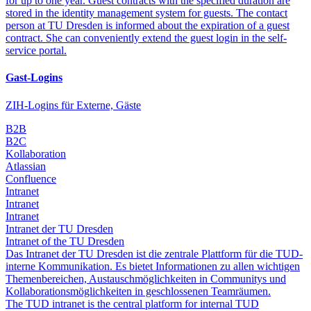
for up to one year. Guest contracts with the specified duration are
stored in the identity management system for guests. The contact
person at TU Dresden is informed about the expiration of a guest
contract. She can conveniently extend the guest login in the self-
service portal.
Gast-Logins
ZIH-Logins für Externe, Gäste
B2B
B2C
Kollaboration
Atlassian
Confluence
Intranet
Intranet
Intranet
Intranet der TU Dresden
Intranet of the TU Dresden
Das Intranet der TU Dresden ist die zentrale Plattform für die TUD-
interne Kommunikation. Es bietet Informationen zu allen wichtigen
Themenbereichen, Austauschmöglichkeiten in Communitys und
Kollaborationsmöglichkeiten in geschlossenen Teamräumen.
The TUD intranet is the central platform for internal TUD