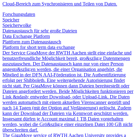
Cloud-Bereich zum Synchronisieren und Teilen von Daten.
Forschungsdaten
Speicher
Speicherwolke
Datenaustausch für sehr große Dateien
Data Exchange Platform
Plattform zum Datenaustausch
Platform for short term data exchange
Der Service GigaMove der RWTH Aachen stellt eine einfache und
benutzerfreundliche Möglichkeit bereit, gro&szlig;e Datenmengen
auszutauschen. Der Datenaustausch kann nur von einer Person
angesto&szlig;en werden, die einer Organisation angehört, die
Mitglied in der DFN AAI-Förderation ist. Die Authentifizierung
erfolgt per Shibboleth. Eine weitergehende Autorisierung findet
nicht statt. Per GigaMove können dann Dateien bereitgestellt oder
Dateien angefordert werden. Beide Möglichkeiten funktionieren per
Link &ndash; entweder Download- oder Upload-Link. Die Daten
werden automatisch mit einem aktuellen Virenscanner geprüft und
nach 14 Tagen (mit der Option auf Verlängerung) gelöscht. Zudem
kann der Download der Dateien via Kennwort geschützt werden.
Insgesamt dürfen je Account maximal 1 TB Daten vorgehalten
werden, wobei die Grö&szlig;e einer einzelnen Datei 100 GB nicht
überschreiten darf.
The GigaMove service of RWTH Aachen University provides a