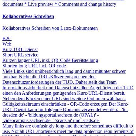
documents * Live preview * Comments and change history
Kollaboratives Schreiben
Kollaboratives Schreiben von Latex-Dokumenten
B2C
Web
Kurz-URL-Dienst
Short URL service
Kürzen langer URL inkl. QR-Code Bereitstellung
Shorten long URL incl. QR code
Viele Links sind unübersichtlich lang und damit mitunter schwer
nutzbar. Nicht alle URL-Kürzer entsprechen den
Datenschutzanforderungen der TUD. Daher stellt das Team
Informationssicherheit und Datenschutz allen Angehörigen der TUD
einen den Anforderungen genügenden Kurz-URL-Dienst bereit.
Neben dem Kürzen einer URL sind weitere Optionen wählbar: -
Gültigkeitszeitraum einschränken - QR-Code erzeugen Der Kurz-
URL-Dienst kann für folgende Domains verwendet werden: - 'tu-
dresden.de' - 'bildungsportal.sachsen.de (OPAL)' -
'videocampus.sachsen.de' - 'scads.ai' und 'scads.de'
Many links are confusingly long and therefore sometimes difficult to
use. Not all URL shorteners meet the data protection requirements of