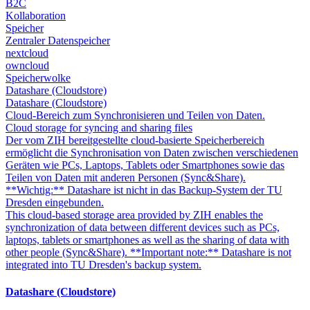
B2C
Kollaboration
Speicher
Zentraler Datenspeicher
nextcloud
owncloud
Speicherwolke
Datashare (Cloudstore)
Datashare (Cloudstore)
Cloud-Bereich zum Synchronisieren und Teilen von Daten.
Cloud storage for syncing and sharing files
Der vom ZIH bereitgestellte cloud-basierte Speicherbereich
ermöglicht die Synchronisation von Daten zwischen verschiedenen
Geräten wie PCs, Laptops, Tablets oder Smartphones sowie das
Teilen von Daten mit anderen Personen (Sync&Share).
**Wichtig:** Datashare ist nicht in das Backup-System der TU
Dresden eingebunden.
This cloud-based storage area provided by ZIH enables the
synchronization of data between different devices such as PCs,
laptops, tablets or smartphones as well as the sharing of data with
other people (Sync&Share). **Important note:** Datashare is not
integrated into TU Dresden's backup system.
Datashare (Cloudstore)