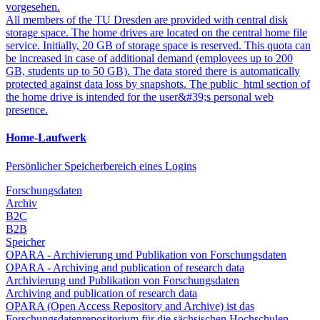
vorgesehen.
All members of the TU Dresden are provided with central disk
storage space. The home drives are located on the central home file
service. Initially, 20 GB of storage space is reserved. This quota can
be increased in case of additional demand (employees up to 200
GB, students up to 50 GB). The data stored there is automatically
protected against data loss by snapshots. The public_html section of
the home drive is intended for the user&#39;s personal web
presence.
Home-Laufwerk
Persönlicher Speicherbereich eines Logins
Forschungsdaten
Archiv
B2C
B2B
Speicher
OPARA - Archivierung und Publikation von Forschungsdaten
OPARA - Archiving and publication of research data
Archivierung und Publikation von Forschungsdaten
Archiving and publication of research data
OPARA (Open Access Repository and Archive) ist das
Forschungsdatenrepositorium für die sächsischen Hochschulen