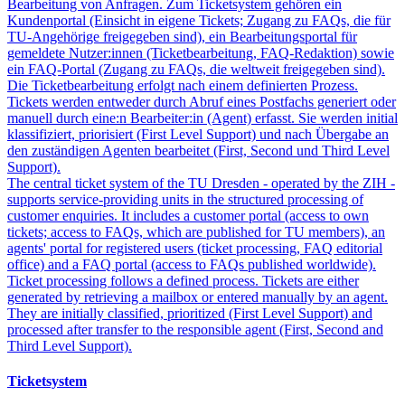
Bearbeitung von Anfragen. Zum Ticketsystem gehören ein
Kundenportal (Einsicht in eigene Tickets; Zugang zu FAQs, die für
TU-Angehörige freigegeben sind), ein Bearbeitungsportal für
gemeldete Nutzer:innen (Ticketbearbeitung, FAQ-Redaktion) sowie
ein FAQ-Portal (Zugang zu FAQs, die weltweit freigegeben sind).
Die Ticketbearbeitung erfolgt nach einem definierten Prozess.
Tickets werden entweder durch Abruf eines Postfachs generiert oder
manuell durch eine:n Bearbeiter:in (Agent) erfasst. Sie werden initial
klassifiziert, priorisiert (First Level Support) und nach Übergabe an
den zuständigen Agenten bearbeitet (First, Second und Third Level
Support).
The central ticket system of the TU Dresden - operated by the ZIH -
supports service-providing units in the structured processing of
customer enquiries. It includes a customer portal (access to own
tickets; access to FAQs, which are published for TU members), an
agents' portal for registered users (ticket processing, FAQ editorial
office) and a FAQ portal (access to FAQs published worldwide).
Ticket processing follows a defined process. Tickets are either
generated by retrieving a mailbox or entered manually by an agent.
They are initially classified, prioritized (First Level Support) and
processed after transfer to the responsible agent (First, Second and
Third Level Support).
Ticketsystem