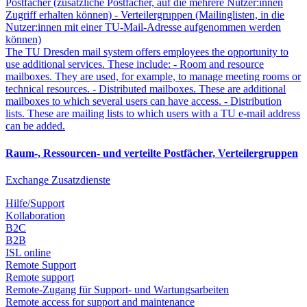
Postfächer (zusätzliche Postfächer, auf die mehrere Nutzer:innen
Zugriff erhalten können) - Verteilergruppen (Mailinglisten, in die
Nutzer:innen mit einer TU-Mail-Adresse aufgenommen werden
können)
The TU Dresden mail system offers employees the opportunity to
use additional services. These include: - Room and resource
mailboxes. They are used, for example, to manage meeting rooms or
technical resources. - Distributed mailboxes. These are additional
mailboxes to which several users can have access. - Distribution
lists. These are mailing lists to which users with a TU e-mail address
can be added.
Raum-, Ressourcen- und verteilte Postfächer, Verteilergruppen
Exchange Zusatzdienste
Hilfe/Support
Kollaboration
B2C
B2B
ISL online
Remote Support
Remote support
Remote-Zugang für Support- und Wartungsarbeiten
Remote access for support and maintenance