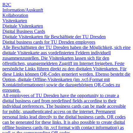
B2C
Information/Auskunft
Kollaboration
Visitenkarten
Digitale Visitenkarten
Digital Business Cards
Digitale Visitenkarten für Beschäftigte der TU Dresden
Digital business cards for TU Dresden employees
Alle Beschäftigten der TU Dresden haben die Möglichkeit, sich eine
digitale Visitenkarte aus vordefinierten Feldern individuell
zusammenzustellen. Die Visitenkarten lassen sich für den
öffentlichen, unangemeldeten Zugriff im Internet freigeben. Feste
persönliche Links führen direkt zu den digitalen Visitenkarten. Für
diese Links können QR-Codes generiert werden. Ebenso besteht die
Option, digitale Offline-Visitenkarten (im .vcf-Format mit
Kontaktinformationen) sowie die dazugehörigen QR-Codes zu
erzeugen.
All employees of TU Dresden have the opportunity to create a
digital business card from predefined fields according to their
individual preferences. The business cards can be made accessible
for public, unauthenticated access on the internet. Permanent
personal links lead directly to the digital business cards. QR codes
can be generated for these links. It is also possible to create digital
offline business cards (in .vcf format with contact information) as
well as the corresponding QR codes.