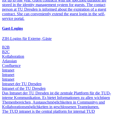
for up to one year. Guest contracts with the specified duration are
stored in the identity management system for guests. The contact
person at TU Dresden is informed about the expiration of a guest
contract. She can conveniently extend the guest login in the self-
service portal.
Gast-Logins
ZIH-Logins für Externe, Gäste
B2B
B2C
Kollaboration
Atlassian
Confluence
Intranet
Intranet
Intranet
Intranet der TU Dresden
Intranet of the TU Dresden
Das Intranet der TU Dresden ist die zentrale Plattform für die TUD-
interne Kommunikation. Es bietet Informationen zu allen wichtigen
Themenbereichen, Austauschmöglichkeiten in Communitys und
Kollaborationsmöglichkeiten in geschlossenen Teamräumen.
The TUD intranet is the central platform for internal TUD