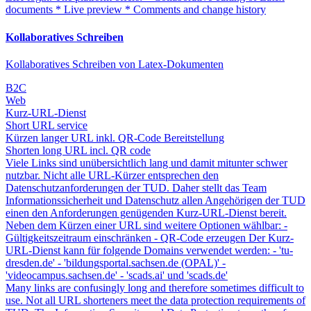
documents * Live preview * Comments and change history
Kollaboratives Schreiben
Kollaboratives Schreiben von Latex-Dokumenten
B2C
Web
Kurz-URL-Dienst
Short URL service
Kürzen langer URL inkl. QR-Code Bereitstellung
Shorten long URL incl. QR code
Viele Links sind unübersichtlich lang und damit mitunter schwer
nutzbar. Nicht alle URL-Kürzer entsprechen den
Datenschutzanforderungen der TUD. Daher stellt das Team
Informationssicherheit und Datenschutz allen Angehörigen der TUD
einen den Anforderungen genügenden Kurz-URL-Dienst bereit.
Neben dem Kürzen einer URL sind weitere Optionen wählbar: -
Gültigkeitszeitraum einschränken - QR-Code erzeugen Der Kurz-
URL-Dienst kann für folgende Domains verwendet werden: - 'tu-
dresden.de' - 'bildungsportal.sachsen.de (OPAL)' -
'videocampus.sachsen.de' - 'scads.ai' und 'scads.de'
Many links are confusingly long and therefore sometimes difficult to
use. Not all URL shorteners meet the data protection requirements of