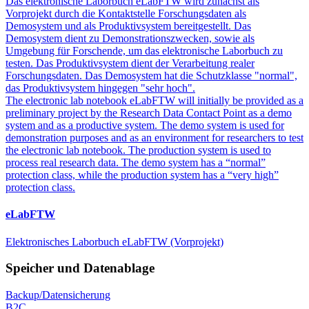
Das elektronische Laborbuch eLabFTW wird zunächst als
Vorprojekt durch die Kontaktstelle Forschungsdaten als
Demosystem und als Produktivsystem bereitgestellt. Das
Demosystem dient zu Demonstrationszwecken, sowie als
Umgebung für Forschende, um das elektronische Laborbuch zu
testen. Das Produktivsystem dient der Verarbeitung realer
Forschungsdaten. Das Demosystem hat die Schutzklasse "normal",
das Produktivsystem hingegen "sehr hoch".
The electronic lab notebook eLabFTW will initially be provided as a
preliminary project by the Research Data Contact Point as a demo
system and as a productive system. The demo system is used for
demonstration purposes and as an environment for researchers to test
the electronic lab notebook. The production system is used to
process real research data. The demo system has a “normal”
protection class, while the production system has a “very high”
protection class.
eLabFTW
Elektronisches Laborbuch eLabFTW (Vorprojekt)
Speicher und Datenablage
Backup/Datensicherung
B2C