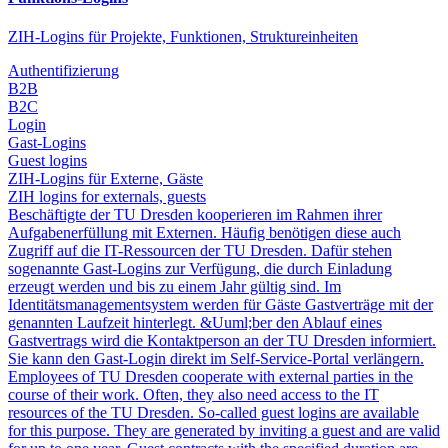
ZIH-Logins für Projekte, Funktionen, Struktureinheiten
Authentifizierung
B2B
B2C
Login
Gast-Logins
Guest logins
ZIH-Logins für Externe, Gäste
ZIH logins for externals, guests
Beschäftigte der TU Dresden kooperieren im Rahmen ihrer
Aufgabenerfüllung mit Externen. Häufig benötigen diese auch
Zugriff auf die IT-Ressourcen der TU Dresden. Dafür stehen
sogenannte Gast-Logins zur Verfügung, die durch Einladung
erzeugt werden und bis zu einem Jahr gültig sind. Im
Identitätsmanagementsystem werden für Gäste Gastverträge mit der
genannten Laufzeit hinterlegt. &Uuml;ber den Ablauf eines
Gastvertrags wird die Kontaktperson an der TU Dresden informiert.
Sie kann den Gast-Login direkt im Self-Service-Portal verlängern.
Employees of TU Dresden cooperate with external parties in the
course of their work. Often, they also need access to the IT
resources of the TU Dresden. So-called guest logins are available
for this purpose. They are generated by inviting a guest and are valid