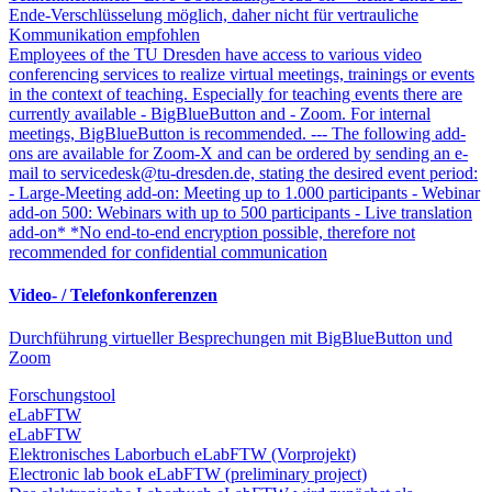
Ende-Verschlüsselung möglich, daher nicht für vertrauliche
Kommunikation empfohlen
Employees of the TU Dresden have access to various video
conferencing services to realize virtual meetings, trainings or events
in the context of teaching. Especially for teaching events there are
currently available - BigBlueButton and - Zoom. For internal
meetings, BigBlueButton is recommended. --- The following add-
ons are available for Zoom-X and can be ordered by sending an e-
mail to servicedesk@tu-dresden.de, stating the desired event period:
- Large-Meeting add-on: Meeting up to 1.000 participants - Webinar
add-on 500: Webinars with up to 500 participants - Live translation
add-on* *No end-to-end encryption possible, therefore not
recommended for confidential communication
Video- / Telefonkonferenzen
Durchführung virtueller Besprechungen mit BigBlueButton und
Zoom
Forschungstool
eLabFTW
eLabFTW
Elektronisches Laborbuch eLabFTW (Vorprojekt)
Electronic lab book eLabFTW (preliminary project)