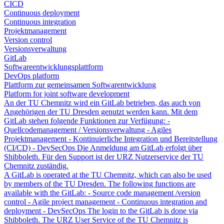
CICD
Continuous deployment
Continuous integration
Projektmanagement
Version control
Versionsverwaltung
GitLab
Softwareentwicklungsplattform
DevOps platform
Plattform zur gemeinsamen Softwarentwicklung
Platform for joint software development
An der TU Chemnitz wird ein GitLab betrieben, das auch von
Angehörigen der TU Dresden genutzt werden kann. Mit dem
GitLab stehen folgende Funktionen zur Verfügung: -
Quellcodemanagement / Versionsverwaltung - Agiles
Projektmanagement - Kontinuierliche Integration und Bereitstellung
(CI/CD) - DevSecOps Die Anmeldung am GitLab erfolgt über
Shibboleth. Für den Support ist der URZ Nutzerservice der TU
Chemnitz zuständig.
A GitLab is operated at the TU Chemnitz, which can also be used
by members of the TU Dresden. The following functions are
available with the GitLab: - Source code management /version
control - Agile project management - Continuous integration and
deployment - DevSecOps The login to the GitLab is done via
Shibboleth. The URZ User Service of the TU Chemnitz is