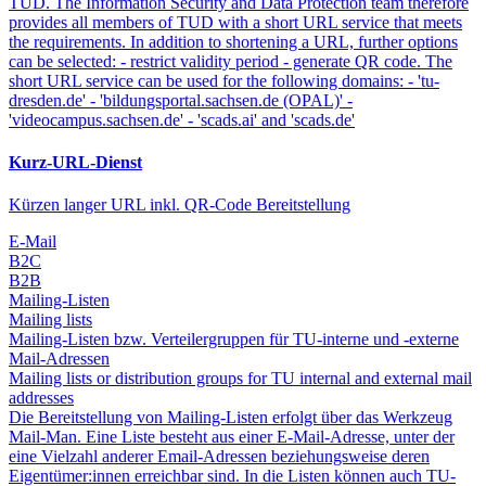
TUD. The Information Security and Data Protection team therefore
provides all members of TUD with a short URL service that meets
the requirements. In addition to shortening a URL, further options
can be selected: - restrict validity period - generate QR code. The
short URL service can be used for the following domains: - 'tu-
dresden.de' - 'bildungsportal.sachsen.de (OPAL)' -
'videocampus.sachsen.de' - 'scads.ai' and 'scads.de'
Kurz-URL-Dienst
Kürzen langer URL inkl. QR-Code Bereitstellung
E-Mail
B2C
B2B
Mailing-Listen
Mailing lists
Mailing-Listen bzw. Verteilergruppen für TU-interne und -externe
Mail-Adressen
Mailing lists or distribution groups for TU internal and external mail
addresses
Die Bereitstellung von Mailing-Listen erfolgt über das Werkzeug
Mail-Man. Eine Liste besteht aus einer E-Mail-Adresse, unter der
eine Vielzahl anderer Email-Adressen beziehungsweise deren
Eigentümer:innen erreichbar sind. In die Listen können auch TU-