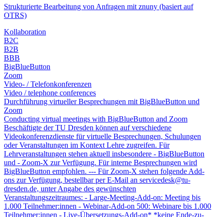
Strukturierte Bearbeitung von Anfragen mit znuny (basiert auf
OTRS)
Kollaboration
B2C
B2B
BBB
BigBlueButton
Zoom
Video- / Telefonkonferenzen
Video / telephone conferences
Durchführung virtueller Besprechungen mit BigBlueButton und
Zoom
Conducting virtual meetings with BigBlueButton and Zoom
Beschäftigte der TU Dresden können auf verschiedene
Videokonferenzdienste für virtuelle Besprechungen, Schulungen
oder Veranstaltungen im Kontext Lehre zugreifen. Für
Lehrveranstaltungen stehen aktuell insbesondere - BigBlueButton
und - Zoom-X zur Verfügung. Für interne Besprechungen wird
BigBlueButton empfohlen. --- Für Zoom-X stehen folgende Add-
ons zur Verfügung, bestellbar per E-Mail an servicedesk@tu-
dresden.de, unter Angabe des gewünschten
Veranstaltungszeitraumes: - Large-Meeting-Add-on: Meeting bis
1.000 Teilnehmer:innen - Webinar-Add-on 500: Webinare bis 1.000
Teilnehmer:innen - Live-Übersetzungs-Add-on* *keine Ende-zu-