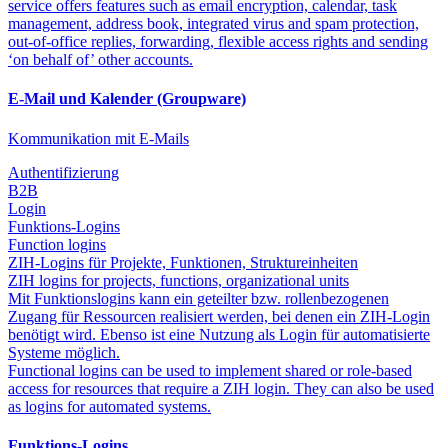
service offers features such as email encryption, calendar, task
management, address book, integrated virus and spam protection,
out-of-office replies, forwarding, flexible access rights and sending
‘on behalf of’ other accounts.
E-Mail und Kalender (Groupware)
Kommunikation mit E-Mails
Authentifizierung
B2B
Login
Funktions-Logins
Function logins
ZIH-Logins für Projekte, Funktionen, Struktureinheiten
ZIH logins for projects, functions, organizational units
Mit Funktionslogins kann ein geteilter bzw. rollenbezogenen
Zugang für Ressourcen realisiert werden, bei denen ein ZIH-Login
benötigt wird. Ebenso ist eine Nutzung als Login für automatisierte
Systeme möglich.
Functional logins can be used to implement shared or role-based
access for resources that require a ZIH login. They can also be used
as logins for automated systems.
Funktions-Logins