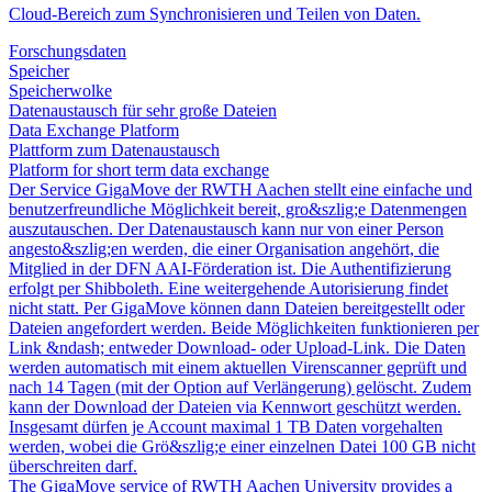
Cloud-Bereich zum Synchronisieren und Teilen von Daten.
Forschungsdaten
Speicher
Speicherwolke
Datenaustausch für sehr große Dateien
Data Exchange Platform
Plattform zum Datenaustausch
Platform for short term data exchange
Der Service GigaMove der RWTH Aachen stellt eine einfache und
benutzerfreundliche Möglichkeit bereit, gro&szlig;e Datenmengen
auszutauschen. Der Datenaustausch kann nur von einer Person
angesto&szlig;en werden, die einer Organisation angehört, die
Mitglied in der DFN AAI-Förderation ist. Die Authentifizierung
erfolgt per Shibboleth. Eine weitergehende Autorisierung findet
nicht statt. Per GigaMove können dann Dateien bereitgestellt oder
Dateien angefordert werden. Beide Möglichkeiten funktionieren per
Link &ndash; entweder Download- oder Upload-Link. Die Daten
werden automatisch mit einem aktuellen Virenscanner geprüft und
nach 14 Tagen (mit der Option auf Verlängerung) gelöscht. Zudem
kann der Download der Dateien via Kennwort geschützt werden.
Insgesamt dürfen je Account maximal 1 TB Daten vorgehalten
werden, wobei die Grö&szlig;e einer einzelnen Datei 100 GB nicht
überschreiten darf.
The GigaMove service of RWTH Aachen University provides a