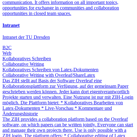
communication. It offers information on all important topics,
opportunities for exchange in communities and collaboration
opportunities in closed team spaces.
Intranet
Intranet der TU Dresden
B2C
Web
Kollaboratives Schreiben
Collaborative Writing
Kollaboratives Schreiben von Latex-Dokumenten
Collaborative Writing with Overleaf/ShareLatex
Das ZIH stellt auf Basis der Software Overleaf eine
Kollaborationsplattform zur Verfügung, auf der gemeinsam Paper
geschrieben werden können. Jeder kann dort eigentverantwortlich
Projekte starten und verwalten. Eine Nutzung ist nur mit ZIH-Login
möglich. Die Plattform bietet: * Kollaboratives Bearbeiten von
Latex-Dokumenten * Live-Vorschau * Kommentare und
Änderungshistorie
The ZIH provides a collaboration platform based on the Overleaf
software, on which papers can be written jointly. Everyone can start
and manage their own projects there. Use is only possible with a
ZIH login. The platform offers: * Collaborative editing of Latex