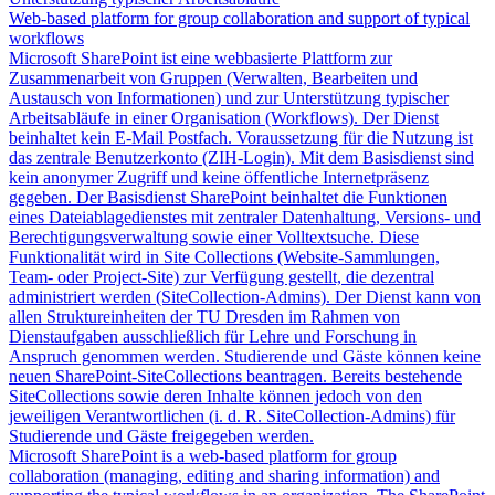
Web-based platform for group collaboration and support of typical
workflows
Microsoft SharePoint ist eine webbasierte Plattform zur
Zusammenarbeit von Gruppen (Verwalten, Bearbeiten und
Austausch von Informationen) und zur Unterstützung typischer
Arbeitsabläufe in einer Organisation (Workflows). Der Dienst
beinhaltet kein E-Mail Postfach. Voraussetzung für die Nutzung ist
das zentrale Benutzerkonto (ZIH-Login). Mit dem Basisdienst sind
kein anonymer Zugriff und keine öffentliche Internetpräsenz
gegeben. Der Basisdienst SharePoint beinhaltet die Funktionen
eines Dateiablagedienstes mit zentraler Datenhaltung, Versions- und
Berechtigungsverwaltung sowie einer Volltextsuche. Diese
Funktionalität wird in Site Collections (Website-Sammlungen,
Team- oder Project-Site) zur Verfügung gestellt, die dezentral
administriert werden (SiteCollection-Admins). Der Dienst kann von
allen Struktureinheiten der TU Dresden im Rahmen von
Dienstaufgaben ausschließlich für Lehre und Forschung in
Anspruch genommen werden. Studierende und Gäste können keine
neuen SharePoint-SiteCollections beantragen. Bereits bestehende
SiteCollections sowie deren Inhalte können jedoch von den
jeweiligen Verantwortlichen (i. d. R. SiteCollection-Admins) für
Studierende und Gäste freigegeben werden.
Microsoft SharePoint is a web-based platform for group
collaboration (managing, editing and sharing information) and