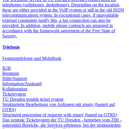
telephones (softphones, deskphones). Depending on the location,
these are either provided in the VoIP system or still in the old ISDN
telecommunications system. In exceptional cases, if unavoidable
external constraints justify this, a fax connection can also be
provided. In addition, mobile phone contracts are arranged in
accordance with the framework agreement of the Free State of
Saxony.
Telefonie
Festnetztelefonie und Mobilfunk
B2B
Beratung
Hilfe/Support
Information/Auskunft
Kollaboration
Ticketsystem
TU Dresden trouble ticket system
Strukturierte Bearbeitung von Anfragen mit znuny (basiert auf
OTRS)
Structured processing of requests with znuny (based on OTRS)
Das zentrale Ticketsystem der TU Dresden - betrieben vom ZIH -
unterstützt Bereiche, die Services erbringen, bei der strukturierten