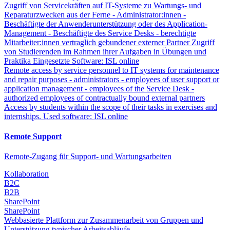
Zugriff von Servicekräften auf IT-Systeme zu Wartungs- und
Reparaturzwecken aus der Ferne - Administrator:innen -
Beschäftigte der Anwenderunterstützung oder des Application-
Management - Beschäftigte des Service Desks - berechtigte
Mitarbeiter:innen vertraglich gebundener externer Partner Zugriff
von Studierenden im Rahmen ihrer Aufgaben in Übungen und
Praktika Eingesetzte Software: ISL online
Remote access by service personnel to IT systems for maintenance
and repair purposes - administrators - employees of user support or
application management - employees of the Service Desk -
authorized employees of contractually bound external partners
Access by students within the scope of their tasks in exercises and
internships. Used software: ISL online
Remote Support
Remote-Zugang für Support- und Wartungsarbeiten
Kollaboration
B2C
B2B
SharePoint
SharePoint
Webbasierte Plattform zur Zusammenarbeit von Gruppen und
Unterstützung typischer Arbeitsabläufe