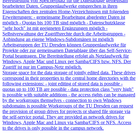
Bereitstellung von Speicherplatz für die Datenablage gemeinsam
bearbeiteter Daten. Gruppenlaufwerke entsprechen in ihren
Eigenschaften den zentralen Home-Verzeichnissen mit folgenden
Erweiterungen: - gemeinsame Bearbeitung abgelegter Daten ist
möglich - Quotas bis 100 TB sind möglich - Datenschutzklasse
"sehr hoch" ist mit geeigneten Ergänzungen möglich -
Selbstverwaltung der Zugriffsrechte durch die Arbeitsgruppen -
Anbindung an eigene Windows-Subdomänen ist möglich
Arbeitsgruppen der TU Dresden können Gruppenlaufwerke für
Projekte oder zur gemeinsamen Dateiablage über das Self-Service-
Portal beantragen. Die Bereitstellung erfolgt als Netzlaufwerk für
Windows, Apple Mac und Linux per Samba/CIFS bzw. NFS. Der
Zugriff ist nur im Campus-Netz möglich.
Storage space for the data storage of jointly edited data. These drives
correspond in their properties to the central home directories with the
following extensions: - joint editing of stored data is possible -
quotas up to 100 TB are possible - data protection class "very high"
is possible with suitable additions - the access rights can be managed
by the workgroups themselves - connection to own Windows
subdomains is possible Workgroups of the TU Dresden can request
the provision of group drives for projects or shared file storage via
the self-service portal. They are provided as network drives for
Windows, Apple Mac and Linux via Samba/CIFS or NFS. Access
to the drives is only possible in the campus network.