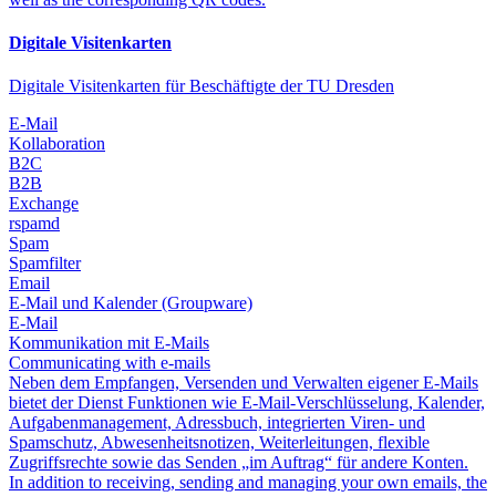
Digitale Visitenkarten
Digitale Visitenkarten für Beschäftigte der TU Dresden
E-Mail
Kollaboration
B2C
B2B
Exchange
rspamd
Spam
Spamfilter
Email
E-Mail und Kalender (Groupware)
E-Mail
Kommunikation mit E-Mails
Communicating with e-mails
Neben dem Empfangen, Versenden und Verwalten eigener E-Mails
bietet der Dienst Funktionen wie E-Mail-Verschlüsselung, Kalender,
Aufgabenmanagement, Adressbuch, integrierten Viren- und
Spamschutz, Abwesenheitsnotizen, Weiterleitungen, flexible
Zugriffsrechte sowie das Senden „im Auftrag“ für andere Konten.
In addition to receiving, sending and managing your own emails, the