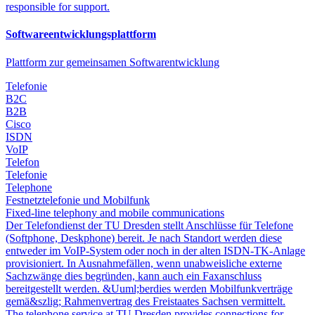
responsible for support.
Softwareentwicklungsplattform
Plattform zur gemeinsamen Softwarentwicklung
Telefonie
B2C
B2B
Cisco
ISDN
VoIP
Telefon
Telefonie
Telephone
Festnetztelefonie und Mobilfunk
Fixed-line telephony and mobile communications
Der Telefondienst der TU Dresden stellt Anschlüsse für Telefone
(Softphone, Deskphone) bereit. Je nach Standort werden diese
entweder im VoIP-System oder noch in der alten ISDN-TK-Anlage
provisioniert. In Ausnahmefällen, wenn unabweisliche externe
Sachzwänge dies begründen, kann auch ein Faxanschluss
bereitgestellt werden. &Uuml;berdies werden Mobilfunkverträge
gemä&szlig; Rahmenvertrag des Freistaates Sachsen vermittelt.
The telephone service at TU Dresden provides connections for