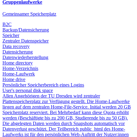
Gruppenlaufwerke
Gemeinsamer Speicherplatz
B2C
Backup/Datensicherung
Speicher
Zentraler Datenspeicher
Data recovery
Datensicherung
Datenwiederherstellung
Home directory
Home-Verzeichnis
Home-Laufwerk
Home drive
Persönlicher Speicherbereich eines Logins
User's personal disk space
Allen Angehörigen der TU Dresden wird zentraler
Plattenspeicherplatz zur Verfügung gestellt. Die Home-Laufwerke
liegen auf dem zentralen Home-File-Service. Initial werden 20 GB
Speicherplatz reserviert. Bei Mehrbedarf kann diese Quota erhöht
werden (Beschäftigte bis zu 200 GB, Studierende bis zu 50 GB).
Die abgelegten Daten werden durch Snapshots automatisch vor
Datenverlust geschützt. Der Teilbereich public_html des Home-
Laufwerks ist für den persönlichen Web-Auftritt der Nutzer:innen