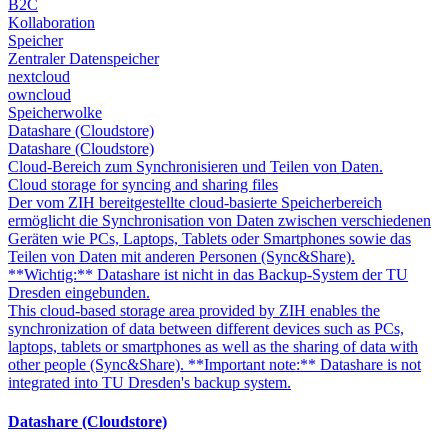
B2C
Kollaboration
Speicher
Zentraler Datenspeicher
nextcloud
owncloud
Speicherwolke
Datashare (Cloudstore)
Datashare (Cloudstore)
Cloud-Bereich zum Synchronisieren und Teilen von Daten.
Cloud storage for syncing and sharing files
Der vom ZIH bereitgestellte cloud-basierte Speicherbereich
ermöglicht die Synchronisation von Daten zwischen verschiedenen
Geräten wie PCs, Laptops, Tablets oder Smartphones sowie das
Teilen von Daten mit anderen Personen (Sync&Share).
**Wichtig:** Datashare ist nicht in das Backup-System der TU
Dresden eingebunden.
This cloud-based storage area provided by ZIH enables the
synchronization of data between different devices such as PCs,
laptops, tablets or smartphones as well as the sharing of data with
other people (Sync&Share). **Important note:** Datashare is not
integrated into TU Dresden's backup system.
Datashare (Cloudstore)