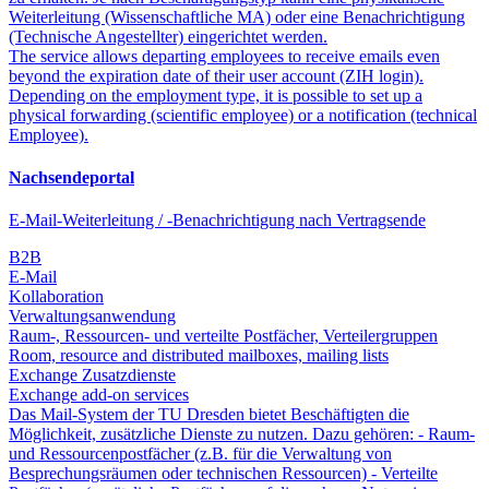
Weiterleitung (Wissenschaftliche MA) oder eine Benachrichtigung
(Technische Angestellter) eingerichtet werden.
The service allows departing employees to receive emails even
beyond the expiration date of their user account (ZIH login).
Depending on the employment type, it is possible to set up a
physical forwarding (scientific employee) or a notification (technical
Employee).
Nachsendeportal
E-Mail-Weiterleitung / -Benachrichtigung nach Vertragsende
B2B
E-Mail
Kollaboration
Verwaltungsanwendung
Raum-, Ressourcen- und verteilte Postfächer, Verteilergruppen
Room, resource and distributed mailboxes, mailing lists
Exchange Zusatzdienste
Exchange add-on services
Das Mail-System der TU Dresden bietet Beschäftigten die
Möglichkeit, zusätzliche Dienste zu nutzen. Dazu gehören: - Raum-
und Ressourcenpostfächer (z.B. für die Verwaltung von
Besprechungsräumen oder technischen Ressourcen) - Verteilte