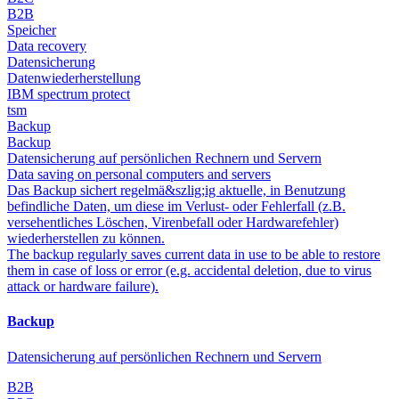
B2B
Speicher
Data recovery
Datensicherung
Datenwiederherstellung
IBM spectrum protect
tsm
Backup
Backup
Datensicherung auf persönlichen Rechnern und Servern
Data saving on personal computers and servers
Das Backup sichert regelmä&szlig;ig aktuelle, in Benutzung
befindliche Daten, um diese im Verlust- oder Fehlerfall (z.B.
versehentliches Löschen, Virenbefall oder Hardwarefehler)
wiederherstellen zu können.
The backup regularly saves current data in use to be able to restore
them in case of loss or error (e.g. accidental deletion, due to virus
attack or hardware failure).
Backup
Datensicherung auf persönlichen Rechnern und Servern
B2B