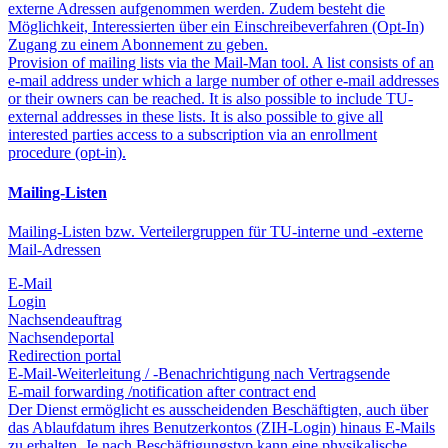
externe Adressen aufgenommen werden. Zudem besteht die
Möglichkeit, Interessierten über ein Einschreibeverfahren (Opt-In)
Zugang zu einem Abonnement zu geben.
Provision of mailing lists via the Mail-Man tool. A list consists of an
e-mail address under which a large number of other e-mail addresses
or their owners can be reached. It is also possible to include TU-
external addresses in these lists. It is also possible to give all
interested parties access to a subscription via an enrollment
procedure (opt-in).
Mailing-Listen
Mailing-Listen bzw. Verteilergruppen für TU-interne und -externe
Mail-Adressen
E-Mail
Login
Nachsendeauftrag
Nachsendeportal
Redirection portal
E-Mail-Weiterleitung / -Benachrichtigung nach Vertragsende
E-mail forwarding /notification after contract end
Der Dienst ermöglicht es ausscheidenden Beschäftigten, auch über
das Ablaufdatum ihres Benutzerkontos (ZIH-Login) hinaus E-Mails
zu erhalten. Je nach Beschäftigungstyp kann eine physikalische