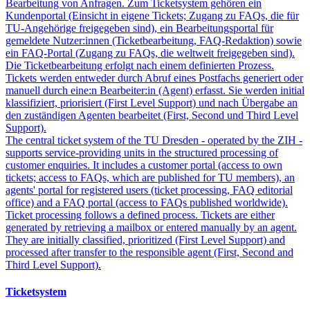
Bearbeitung von Anfragen. Zum Ticketsystem gehören ein
Kundenportal (Einsicht in eigene Tickets; Zugang zu FAQs, die für
TU-Angehörige freigegeben sind), ein Bearbeitungsportal für
gemeldete Nutzer:innen (Ticketbearbeitung, FAQ-Redaktion) sowie
ein FAQ-Portal (Zugang zu FAQs, die weltweit freigegeben sind).
Die Ticketbearbeitung erfolgt nach einem definierten Prozess.
Tickets werden entweder durch Abruf eines Postfachs generiert oder
manuell durch eine:n Bearbeiter:in (Agent) erfasst. Sie werden initial
klassifiziert, priorisiert (First Level Support) und nach Übergabe an
den zuständigen Agenten bearbeitet (First, Second und Third Level
Support).
The central ticket system of the TU Dresden - operated by the ZIH -
supports service-providing units in the structured processing of
customer enquiries. It includes a customer portal (access to own
tickets; access to FAQs, which are published for TU members), an
agents' portal for registered users (ticket processing, FAQ editorial
office) and a FAQ portal (access to FAQs published worldwide).
Ticket processing follows a defined process. Tickets are either
generated by retrieving a mailbox or entered manually by an agent.
They are initially classified, prioritized (First Level Support) and
processed after transfer to the responsible agent (First, Second and
Third Level Support).
Ticketsystem