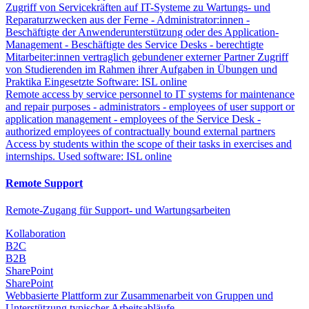
Zugriff von Servicekräften auf IT-Systeme zu Wartungs- und
Reparaturzwecken aus der Ferne - Administrator:innen -
Beschäftigte der Anwenderunterstützung oder des Application-
Management - Beschäftigte des Service Desks - berechtigte
Mitarbeiter:innen vertraglich gebundener externer Partner Zugriff
von Studierenden im Rahmen ihrer Aufgaben in Übungen und
Praktika Eingesetzte Software: ISL online
Remote access by service personnel to IT systems for maintenance
and repair purposes - administrators - employees of user support or
application management - employees of the Service Desk -
authorized employees of contractually bound external partners
Access by students within the scope of their tasks in exercises and
internships. Used software: ISL online
Remote Support
Remote-Zugang für Support- und Wartungsarbeiten
Kollaboration
B2C
B2B
SharePoint
SharePoint
Webbasierte Plattform zur Zusammenarbeit von Gruppen und
Unterstützung typischer Arbeitsabläufe