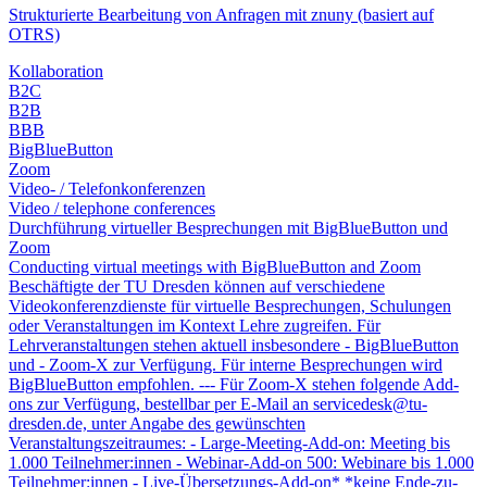
Strukturierte Bearbeitung von Anfragen mit znuny (basiert auf
OTRS)
Kollaboration
B2C
B2B
BBB
BigBlueButton
Zoom
Video- / Telefonkonferenzen
Video / telephone conferences
Durchführung virtueller Besprechungen mit BigBlueButton und
Zoom
Conducting virtual meetings with BigBlueButton and Zoom
Beschäftigte der TU Dresden können auf verschiedene
Videokonferenzdienste für virtuelle Besprechungen, Schulungen
oder Veranstaltungen im Kontext Lehre zugreifen. Für
Lehrveranstaltungen stehen aktuell insbesondere - BigBlueButton
und - Zoom-X zur Verfügung. Für interne Besprechungen wird
BigBlueButton empfohlen. --- Für Zoom-X stehen folgende Add-
ons zur Verfügung, bestellbar per E-Mail an servicedesk@tu-
dresden.de, unter Angabe des gewünschten
Veranstaltungszeitraumes: - Large-Meeting-Add-on: Meeting bis
1.000 Teilnehmer:innen - Webinar-Add-on 500: Webinare bis 1.000
Teilnehmer:innen - Live-Übersetzungs-Add-on* *keine Ende-zu-