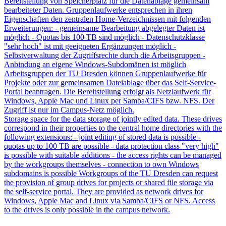
Bereitstellung von Speicherplatz für die Datenablage gemeinsam
bearbeiteter Daten. Gruppenlaufwerke entsprechen in ihren
Eigenschaften den zentralen Home-Verzeichnissen mit folgenden
Erweiterungen: - gemeinsame Bearbeitung abgelegter Daten ist
möglich - Quotas bis 100 TB sind möglich - Datenschutzklasse
"sehr hoch" ist mit geeigneten Ergänzungen möglich -
Selbstverwaltung der Zugriffsrechte durch die Arbeitsgruppen -
Anbindung an eigene Windows-Subdomänen ist möglich
Arbeitsgruppen der TU Dresden können Gruppenlaufwerke für
Projekte oder zur gemeinsamen Dateiablage über das Self-Service-
Portal beantragen. Die Bereitstellung erfolgt als Netzlaufwerk für
Windows, Apple Mac und Linux per Samba/CIFS bzw. NFS. Der
Zugriff ist nur im Campus-Netz möglich.
Storage space for the data storage of jointly edited data. These drives
correspond in their properties to the central home directories with the
following extensions: - joint editing of stored data is possible -
quotas up to 100 TB are possible - data protection class "very high"
is possible with suitable additions - the access rights can be managed
by the workgroups themselves - connection to own Windows
subdomains is possible Workgroups of the TU Dresden can request
the provision of group drives for projects or shared file storage via
the self-service portal. They are provided as network drives for
Windows, Apple Mac and Linux via Samba/CIFS or NFS. Access
to the drives is only possible in the campus network.