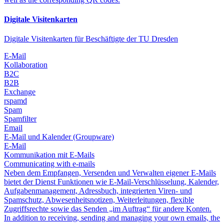
Digitale Visitenkarten
Digitale Visitenkarten für Beschäftigte der TU Dresden
E-Mail
Kollaboration
B2C
B2B
Exchange
rspamd
Spam
Spamfilter
Email
E-Mail und Kalender (Groupware)
E-Mail
Kommunikation mit E-Mails
Communicating with e-mails
Neben dem Empfangen, Versenden und Verwalten eigener E-Mails
bietet der Dienst Funktionen wie E-Mail-Verschlüsselung, Kalender,
Aufgabenmanagement, Adressbuch, integrierten Viren- und
Spamschutz, Abwesenheitsnotizen, Weiterleitungen, flexible
Zugriffsrechte sowie das Senden „im Auftrag“ für andere Konten.
In addition to receiving, sending and managing your own emails, the