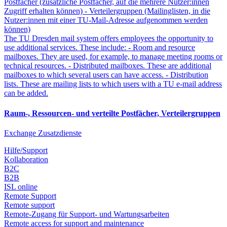
Postfächer (zusätzliche Postfächer, auf die mehrere Nutzer:innen
Zugriff erhalten können) - Verteilergruppen (Mailinglisten, in die
Nutzer:innen mit einer TU-Mail-Adresse aufgenommen werden
können)
The TU Dresden mail system offers employees the opportunity to
use additional services. These include: - Room and resource
mailboxes. They are used, for example, to manage meeting rooms or
technical resources. - Distributed mailboxes. These are additional
mailboxes to which several users can have access. - Distribution
lists. These are mailing lists to which users with a TU e-mail address
can be added.
Raum-, Ressourcen- und verteilte Postfächer, Verteilergruppen
Exchange Zusatzdienste
Hilfe/Support
Kollaboration
B2C
B2B
ISL online
Remote Support
Remote support
Remote-Zugang für Support- und Wartungsarbeiten
Remote access for support and maintenance