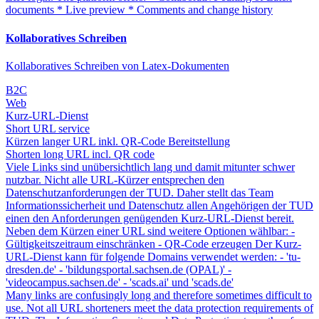
documents * Live preview * Comments and change history
Kollaboratives Schreiben
Kollaboratives Schreiben von Latex-Dokumenten
B2C
Web
Kurz-URL-Dienst
Short URL service
Kürzen langer URL inkl. QR-Code Bereitstellung
Shorten long URL incl. QR code
Viele Links sind unübersichtlich lang und damit mitunter schwer
nutzbar. Nicht alle URL-Kürzer entsprechen den
Datenschutzanforderungen der TUD. Daher stellt das Team
Informationssicherheit und Datenschutz allen Angehörigen der TUD
einen den Anforderungen genügenden Kurz-URL-Dienst bereit.
Neben dem Kürzen einer URL sind weitere Optionen wählbar: -
Gültigkeitszeitraum einschränken - QR-Code erzeugen Der Kurz-
URL-Dienst kann für folgende Domains verwendet werden: - 'tu-
dresden.de' - 'bildungsportal.sachsen.de (OPAL)' -
'videocampus.sachsen.de' - 'scads.ai' und 'scads.de'
Many links are confusingly long and therefore sometimes difficult to
use. Not all URL shorteners meet the data protection requirements of