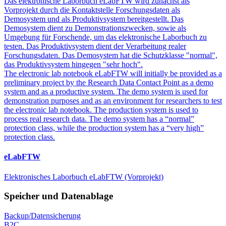
Das elektronische Laborbuch eLabFTW wird zunächst als
Vorprojekt durch die Kontaktstelle Forschungsdaten als
Demosystem und als Produktivsystem bereitgestellt. Das
Demosystem dient zu Demonstrationszwecken, sowie als
Umgebung für Forschende, um das elektronische Laborbuch zu
testen. Das Produktivsystem dient der Verarbeitung realer
Forschungsdaten. Das Demosystem hat die Schutzklasse "normal",
das Produktivsystem hingegen "sehr hoch".
The electronic lab notebook eLabFTW will initially be provided as a
preliminary project by the Research Data Contact Point as a demo
system and as a productive system. The demo system is used for
demonstration purposes and as an environment for researchers to test
the electronic lab notebook. The production system is used to
process real research data. The demo system has a “normal”
protection class, while the production system has a “very high”
protection class.
eLabFTW
Elektronisches Laborbuch eLabFTW (Vorprojekt)
Speicher und Datenablage
Backup/Datensicherung
B2C