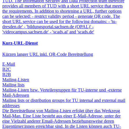
TUD. The Information Security and Data Protection team therefore
provides all members of TUD with a short URL service that meets
the requirements. In addition to shortening a URL, further options
can be selected: - restrict validity period - generate QR code. The
short URL service can be used for the following domains: - 'tu-
dresden.de' - 'bildungsportal.sachsen.de (OPAL)' -
'videocampus.sachsen.de' - 'scads.ai' and 'scads.de'
Kurz-URL-Dienst
Kürzen langer URL inkl. QR-Code Bereitstellung
E-Mail
B2C
B2B
Mailing-Listen
Mailing lists
Mailing-Listen bzw. Verteilergruppen für TU-interne und -externe
Mail-Adressen
Mailing lists or distribution groups for TU internal and external mail
addresses
Die Bereitstellung von Mailing-Listen erfolgt über das Werkzeug
Mail-Man. Eine Liste besteht aus einer E-Mail-Adresse, unter der
eine Vielzahl anderer Email-Adressen beziehungsweise deren
Eigentümer:innen erreichbar sind. In die Listen können auch TU-