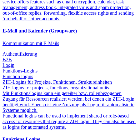
service offers features such as email encryption, calendar, task
management, address book, integrated virus and spam protection,
out-of-office replies, forwarding, flexible access rights and sending
‘on behalf of’ other accounts.
E-Mail und Kalender (Groupware)
Kommunikation mit E-Mails
Authentifizierung
B2B
Login
Funktions-Logins
Function logins
ZIH-Logins für Projekte, Funktionen, Struktureinheiten
ZIH logins for projects, functions, organizational units
Mit Funktionslogins kann ein geteilter bzw. rollenbezogenen
Zugang für Ressourcen realisiert werden, bei denen ein ZIH-Login
benötigt wird. Ebenso ist eine Nutzung als Login für automatisierte
Systeme möglich.
Functional logins can be used to implement shared or role-based
access for resources that require a ZIH login. They can also be used
as logins for automated systems.
Funktions-Logins