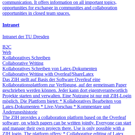
communication. It offers information on all important topics,
opportunities for exchange in communities and collaboration
opportunities in closed team spaces.
Intranet
Intranet der TU Dresden
B2C
Web
Kollaboratives Schreiben
Collaborative Writing
Kollaboratives Schreiben von Latex-Dokumenten
Collaborative Writing with Overleaf/ShareLatex
Das ZIH stellt auf Basis der Software Overleaf eine
Kollaborationsplattform zur Verfügung, auf der gemeinsam Paper
geschrieben werden können. Jeder kann dort eigentverantwortlich
Projekte starten und verwalten. Eine Nutzung ist nur mit ZIH-Login
möglich. Die Plattform bietet: * Kollaboratives Bearbeiten von
Latex-Dokumenten * Live-Vorschau * Kommentare und
Änderungshistorie
The ZIH provides a collaboration platform based on the Overleaf
software, on which papers can be written jointly. Everyone can start
and manage their own projects there. Use is only possible with a
ZIH login. The platform offers: * Collaborative editing of Latex