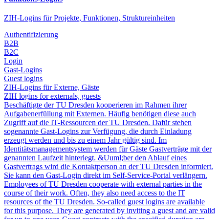
ZIH-Logins für Projekte, Funktionen, Struktureinheiten
Authentifizierung
B2B
B2C
Login
Gast-Logins
Guest logins
ZIH-Logins für Externe, Gäste
ZIH logins for externals, guests
Beschäftigte der TU Dresden kooperieren im Rahmen ihrer
Aufgabenerfüllung mit Externen. Häufig benötigen diese auch
Zugriff auf die IT-Ressourcen der TU Dresden. Dafür stehen
sogenannte Gast-Logins zur Verfügung, die durch Einladung
erzeugt werden und bis zu einem Jahr gültig sind. Im
Identitätsmanagementsystem werden für Gäste Gastverträge mit der
genannten Laufzeit hinterlegt. &Uuml;ber den Ablauf eines
Gastvertrags wird die Kontaktperson an der TU Dresden informiert.
Sie kann den Gast-Login direkt im Self-Service-Portal verlängern.
Employees of TU Dresden cooperate with external parties in the
course of their work. Often, they also need access to the IT
resources of the TU Dresden. So-called guest logins are available
for this purpose. They are generated by inviting a guest and are valid