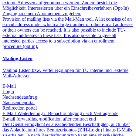
externe Adressen aufgenommen werden. Zudem besteht die
Möglichkeit, Interessierten über ein Einschreibeverfahren (Opt-In)
Zugang zu einem Abonnement zu geben.
Provision of mailing lists via the Mail-Man tool. A list consists of an
e-mail address under which a large number of other e-mail addresses
or their owners can be reached. It is also possible to include TU-
external addresses in these lists. It is also possible to give all
interested parties access to a subscription via an enrollment
procedure (opt-in).
Mailing-Listen
Mailing-Listen bzw. Verteilergruppen für TU-interne und -externe
Mail-Adressen
E-Mail
Login
Nachsendeauftrag
Nachsendeportal
Redirection portal
E-Mail-Weiterleitung / -Benachrichtigung nach Vertragsende
E-mail forwarding /notification after contract end
Der Dienst ermöglicht es ausscheidenden Beschäftigten, auch über
das Ablaufdatum ihres Benutzerkontos (ZIH-Login) hinaus E-Mails
zu erhalten. Je nach Beschäftigungstyp kann eine physikalische