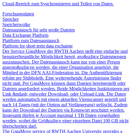
Cloud-Bereich zum Synchronisieren und Teilen von Daten.
Forschungsdaten
Speicher
Speicherwolke
Datenaustausch für sehr große Dateien
Data Exchange Platform
Plattform zum Datenaustausch
Platform for short term data exchange
Der Service GigaMove der RWTH Aachen stellt eine einfache und
benutzerfreundliche Möglichkeit bereit, gro&szlig;e Datenmengen
auszutauschen. Der Datenaustausch kann nur von einer Person
angesto&szlig;en werden, die einer Organisation angehört, die
Mitglied in der DFN AAI-Förderation ist. Die Authentifizierung
erfolgt per Shibboleth. Eine weitergehende Autorisierung findet
nicht statt. Per GigaMove können dann Dateien bereitgestellt oder
Dateien angefordert werden. Beide Möglichkeiten funktionieren per
Link &ndash; entweder Download- oder Upload-Link. Die Daten
werden automatisch mit einem aktuellen Virenscanner geprüft und
nach 14 Tagen (mit der Option auf Verlängerung) gelöscht. Zudem
kann der Download der Dateien via Kennwort geschützt werden.
Insgesamt dürfen je Account maximal 1 TB Daten vorgehalten
werden, wobei die Grö&szlig;e einer einzelnen Datei 100 GB nicht
überschreiten darf.
The GigaMove service of RWTH Aachen University provides a