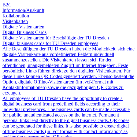
B2C
Information/Auskunft
Kollaboration
Visitenkarten
Digitale Visitenkarten
Digital Business Cards
Digitale Visitenkarten für Beschäftigte der TU Dresden
Digital business cards for TU Dresden employees
Alle Beschäftigten der TU Dresden haben die Möglichkeit, sich eine
digitale Visitenkarte aus vordefinierten Feldern individuell
zusammenzustellen. Die Visitenkarten lassen sich für den
öffentlichen, unangemeldeten Zugriff im Internet freigeben. Feste
persönliche Links führen direkt zu den digitalen Visitenkarten. Für
diese Links können QR-Codes generiert werden. Ebenso besteht die
Option, digitale Offline-Visitenkarten (im .vcf-Format mit
Kontaktinformationen) sowie die dazugehörigen QR-Codes zu
erzeugen.
All employees of TU Dresden have the opportunity to create a
digital business card from predefined fields according to their
individual preferences. The business cards can be made accessible
for public, unauthenticated access on the internet. Permanent
personal links lead directly to the digital business cards. QR codes
can be generated for these links. It is also possible to create digital
offline business cards (in .vcf format with contact information) as
well as the corresponding QR codes.