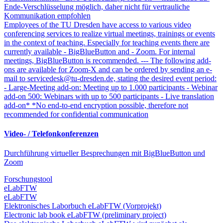
Ende-Verschlüsselung möglich, daher nicht für vertrauliche
Kommunikation empfohlen
Employees of the TU Dresden have access to various video
conferencing services to realize virtual meetings, trainings or events
in the context of teaching. Especially for teaching events there are
currently available - BigBlueButton and - Zoom. For internal
meetings, BigBlueButton is recommended. --- The following add-
ons are available for Zoom-X and can be ordered by sending an e-
mail to servicedesk@tu-dresden.de, stating the desired event period:
- Large-Meeting add-on: Meeting up to 1.000 participants - Webinar
add-on 500: Webinars with up to 500 participants - Live translation
add-on* *No end-to-end encryption possible, therefore not
recommended for confidential communication
Video- / Telefonkonferenzen
Durchführung virtueller Besprechungen mit BigBlueButton und
Zoom
Forschungstool
eLabFTW
eLabFTW
Elektronisches Laborbuch eLabFTW (Vorprojekt)
Electronic lab book eLabFTW (preliminary project)