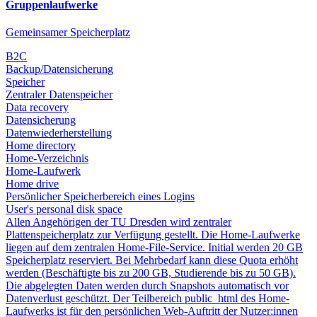
Gruppenlaufwerke
Gemeinsamer Speicherplatz
B2C
Backup/Datensicherung
Speicher
Zentraler Datenspeicher
Data recovery
Datensicherung
Datenwiederherstellung
Home directory
Home-Verzeichnis
Home-Laufwerk
Home drive
Persönlicher Speicherbereich eines Logins
User's personal disk space
Allen Angehörigen der TU Dresden wird zentraler
Plattenspeicherplatz zur Verfügung gestellt. Die Home-Laufwerke
liegen auf dem zentralen Home-File-Service. Initial werden 20 GB
Speicherplatz reserviert. Bei Mehrbedarf kann diese Quota erhöht
werden (Beschäftigte bis zu 200 GB, Studierende bis zu 50 GB).
Die abgelegten Daten werden durch Snapshots automatisch vor
Datenverlust geschützt. Der Teilbereich public_html des Home-
Laufwerks ist für den persönlichen Web-Auftritt der Nutzer:innen