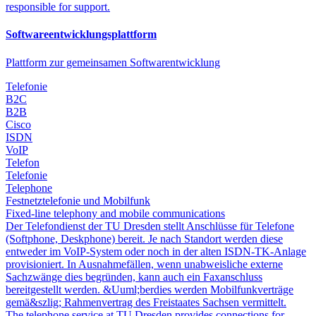
responsible for support.
Softwareentwicklungsplattform
Plattform zur gemeinsamen Softwarentwicklung
Telefonie
B2C
B2B
Cisco
ISDN
VoIP
Telefon
Telefonie
Telephone
Festnetztelefonie und Mobilfunk
Fixed-line telephony and mobile communications
Der Telefondienst der TU Dresden stellt Anschlüsse für Telefone
(Softphone, Deskphone) bereit. Je nach Standort werden diese
entweder im VoIP-System oder noch in der alten ISDN-TK-Anlage
provisioniert. In Ausnahmefällen, wenn unabweisliche externe
Sachzwänge dies begründen, kann auch ein Faxanschluss
bereitgestellt werden. &Uuml;berdies werden Mobilfunkverträge
gemä&szlig; Rahmenvertrag des Freistaates Sachsen vermittelt.
The telephone service at TU Dresden provides connections for