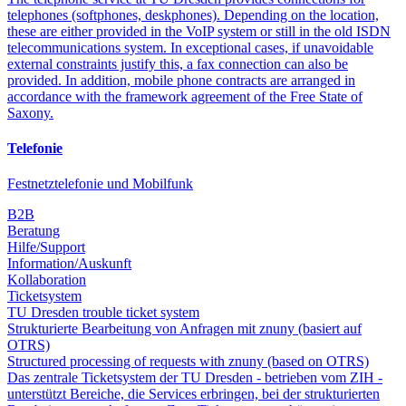
telephones (softphones, deskphones). Depending on the location,
these are either provided in the VoIP system or still in the old ISDN
telecommunications system. In exceptional cases, if unavoidable
external constraints justify this, a fax connection can also be
provided. In addition, mobile phone contracts are arranged in
accordance with the framework agreement of the Free State of
Saxony.
Telefonie
Festnetztelefonie und Mobilfunk
B2B
Beratung
Hilfe/Support
Information/Auskunft
Kollaboration
Ticketsystem
TU Dresden trouble ticket system
Strukturierte Bearbeitung von Anfragen mit znuny (basiert auf
OTRS)
Structured processing of requests with znuny (based on OTRS)
Das zentrale Ticketsystem der TU Dresden - betrieben vom ZIH -
unterstützt Bereiche, die Services erbringen, bei der strukturierten