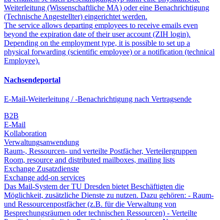
Weiterleitung (Wissenschaftliche MA) oder eine Benachrichtigung
(Technische Angestellter) eingerichtet werden.
The service allows departing employees to receive emails even
beyond the expiration date of their user account (ZIH login).
Depending on the employment type, it is possible to set up a
physical forwarding (scientific employee) or a notification (technical
Employee).
Nachsendeportal
E-Mail-Weiterleitung / -Benachrichtigung nach Vertragsende
B2B
E-Mail
Kollaboration
Verwaltungsanwendung
Raum-, Ressourcen- und verteilte Postfächer, Verteilergruppen
Room, resource and distributed mailboxes, mailing lists
Exchange Zusatzdienste
Exchange add-on services
Das Mail-System der TU Dresden bietet Beschäftigten die
Möglichkeit, zusätzliche Dienste zu nutzen. Dazu gehören: - Raum-
und Ressourcenpostfächer (z.B. für die Verwaltung von
Besprechungsräumen oder technischen Ressourcen) - Verteilte