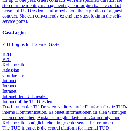
for up to one year. Guest contracts with the specified duration are
stored in the identity management system for guests. The contact
person at TU Dresden is informed about the expiration of a guest
contract. She can conveniently extend the guest login in the self-
service portal.
Gast-Logins
ZIH-Logins für Externe, Gäste
B2B
B2C
Kollaboration
Atlassian
Confluence
Intranet
Intranet
Intranet
Intranet der TU Dresden
Intranet of the TU Dresden
Das Intranet der TU Dresden ist die zentrale Plattform für die TUD-
interne Kommunikation. Es bietet Informationen zu allen wichtigen
Themenbereichen, Austauschmöglichkeiten in Communitys und
Kollaborationsmöglichkeiten in geschlossenen Teamräumen.
The TUD intranet is the central platform for internal TUD