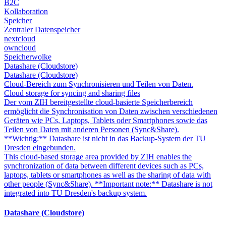
B2C
Kollaboration
Speicher
Zentraler Datenspeicher
nextcloud
owncloud
Speicherwolke
Datashare (Cloudstore)
Datashare (Cloudstore)
Cloud-Bereich zum Synchronisieren und Teilen von Daten.
Cloud storage for syncing and sharing files
Der vom ZIH bereitgestellte cloud-basierte Speicherbereich
ermöglicht die Synchronisation von Daten zwischen verschiedenen
Geräten wie PCs, Laptops, Tablets oder Smartphones sowie das
Teilen von Daten mit anderen Personen (Sync&Share).
**Wichtig:** Datashare ist nicht in das Backup-System der TU
Dresden eingebunden.
This cloud-based storage area provided by ZIH enables the
synchronization of data between different devices such as PCs,
laptops, tablets or smartphones as well as the sharing of data with
other people (Sync&Share). **Important note:** Datashare is not
integrated into TU Dresden's backup system.
Datashare (Cloudstore)