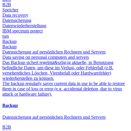
B2B
Speicher
Data recovery
Datensicherung
Datenwiederherstellung
IBM spectrum protect
tsm
Backup
Backup
Datensicherung auf persönlichen Rechnern und Servern
Data saving on personal computers and servers
Das Backup sichert regelmä&szlig;ig aktuelle, in Benutzung
befindliche Daten, um diese im Verlust- oder Fehlerfall (z.B.
versehentliches Löschen, Virenbefall oder Hardwarefehler)
wiederherstellen zu können.
The backup regularly saves current data in use to be able to restore
them in case of loss or error (e.g. accidental deletion, due to virus
attack or hardware failure).
Backup
Datensicherung auf persönlichen Rechnern und Servern
B2B