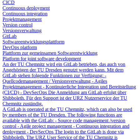
CICD
Continuous deployment
Continuous integration
Projektmanagement
Version control
Versionsverwaltung
GitLab
Softwareentwicklungsplattform
DevOps platform
Plattform zur gemeinsamen Softwarentwicklung
Platform for joint software development
An der TU Chemnitz wird ein GitLab betrieben, das auch von
Angehörigen der TU Dresden genutzt werden kann. Mit dem
GitLab stehen folgende Funktionen zur Verfügung: -
Quellcodemanagement / Versionsverwaltung - Agiles
Projektmanagement - Kontinuierliche Integration und Bereitstellung
(CI/CD) - DevSecOps Die Anmeldung am GitLab erfolgt über
Shibboleth. Für den Support ist der URZ Nutzerservice der TU
Chemnitz zuständig.
A GitLab is operated at the TU Chemnitz, which can also be used
by members of the TU Dresden. The following functions are
available with the GitLab: - Source code management /version
control - Agile project management - Continuous integration and
deployment - DevSecOps The login to the GitLab is done via
Shibboleth. The URZ User Service of the TU Chemnitz is