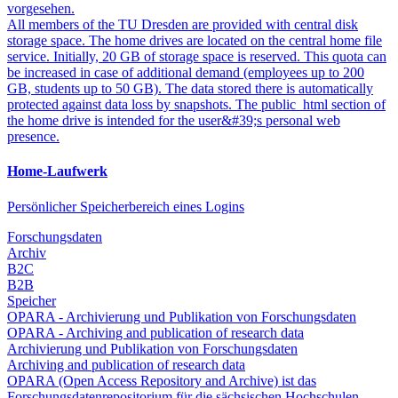
vorgesehen.
All members of the TU Dresden are provided with central disk
storage space. The home drives are located on the central home file
service. Initially, 20 GB of storage space is reserved. This quota can
be increased in case of additional demand (employees up to 200
GB, students up to 50 GB). The data stored there is automatically
protected against data loss by snapshots. The public_html section of
the home drive is intended for the user&#39;s personal web
presence.
Home-Laufwerk
Persönlicher Speicherbereich eines Logins
Forschungsdaten
Archiv
B2C
B2B
Speicher
OPARA - Archivierung und Publikation von Forschungsdaten
OPARA - Archiving and publication of research data
Archivierung und Publikation von Forschungsdaten
Archiving and publication of research data
OPARA (Open Access Repository and Archive) ist das
Forschungsdatenrepositorium für die sächsischen Hochschulen